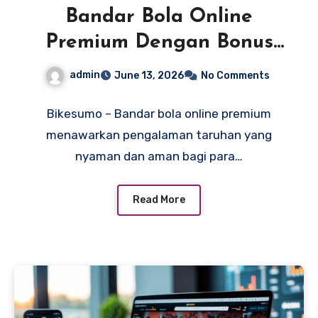
Bandar Bola Online
Premium Dengan Bonus
Harian Dan Gameplay
admin
June 13, 2026
No Comments
Modern untuk Pengalaman
Bikesumo – Bandar bola online premium
Seru dan Menguntungkan
menawarkan pengalaman taruhan yang
nyaman dan aman bagi para…
Read More