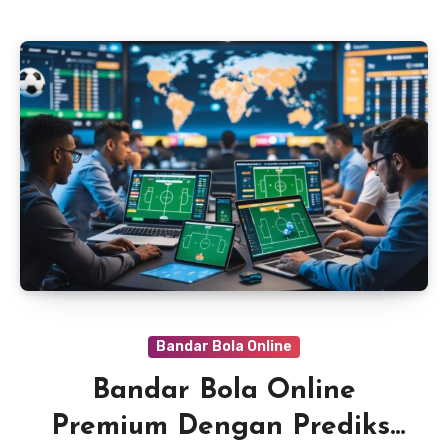
Bandar Bola Online
Bandar Bola Online
Premium Dengan Prediksi