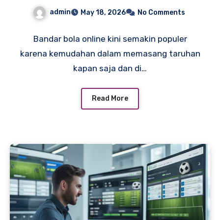
Akurat Dan Support
admin
May 18, 2026
No Comments
Profesional Aktif Untuk
Bandar bola online kini semakin populer
Pengalaman Taruhan
karena kemudahan dalam memasang taruhan
Terbaik
kapan saja dan di…
Read More