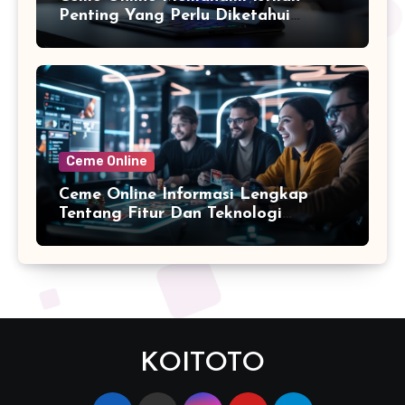
Penting Yang Perlu Diketahui
Pemula Dengan Mudah dan Cepat
Ceme Online
Ceme Online Informasi Lengkap
Tentang Fitur Dan Teknologi
Platform Digital Untuk Pemula
KOITOTO