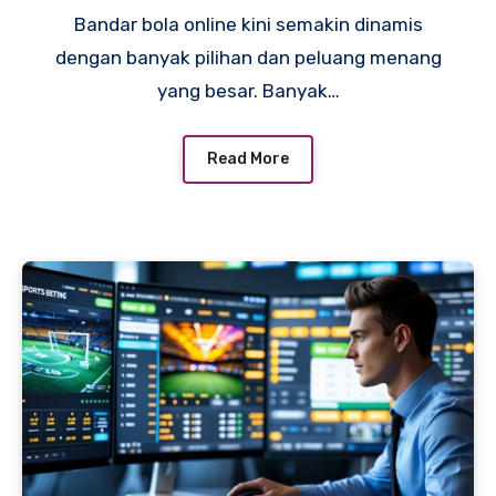
Bandar bola online kini semakin dinamis
Pengalaman Taruhan Seru
dengan banyak pilihan dan peluang menang
yang besar. Banyak…
Read More