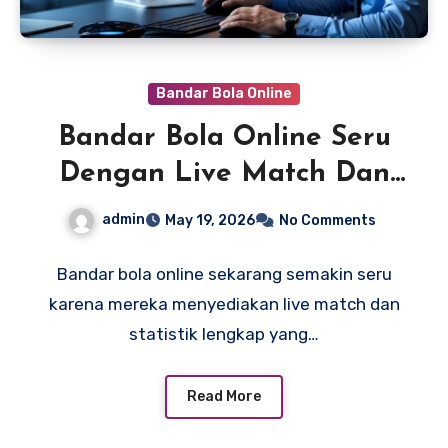
Bandar Bola Online
Bandar Bola Online Seru
Dengan Live Match Dan
Statistik Lengkap Akurat
admin
May 19, 2026
No Comments
Untuk Pengalaman
Bandar bola online sekarang semakin seru
Taruhan Maksimal
karena mereka menyediakan live match dan
statistik lengkap yang…
Read More