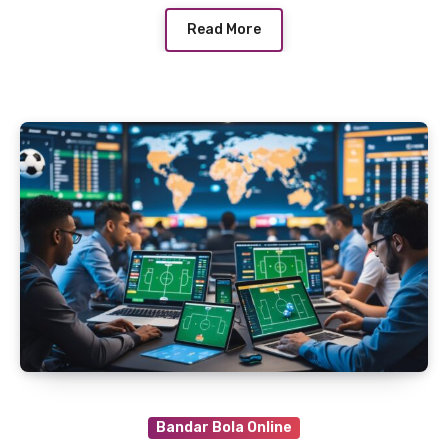
Read More
Bandar Bola Online