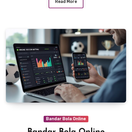
Read More
Bandar Bola Online
Bandar Bola Online