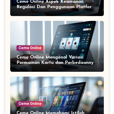
Ceme Online Aspek Keamanan
Regulasi Dan Penggunaan Platform
Digital yang Perlu Kamu Tahu
Ceme Online
Ceme Online Mengenal Variasi
Permainan Kartu dan Perbedaannya
dengan Seru dan Mudah
Ceme Online
Ceme Online Memahami Istilah