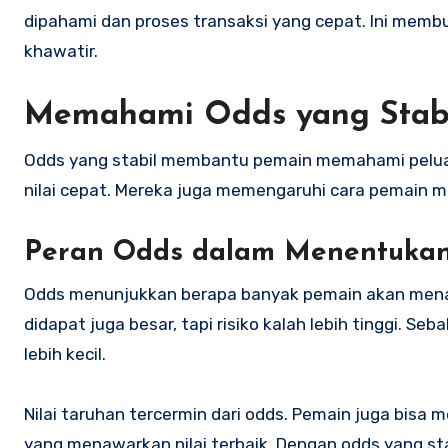
dipahami dan proses transaksi yang cepat. Ini mem
khawatir.
Memahami Odds yang Stabi
Odds yang stabil membantu pemain memahami peluan
nilai cepat. Mereka juga memengaruhi cara pemain m
Peran Odds dalam Menentukan
Odds menunjukkan berapa banyak pemain akan menang 
didapat juga besar, tapi risiko kalah lebih tinggi. Se
lebih kecil.
Nilai taruhan tercermin dari odds. Pemain juga bis
yang menawarkan nilai terbaik. Dengan odds yang sta