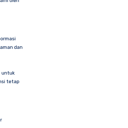
ami oleh
formasi
a aman dan
i untuk
si tetap
r