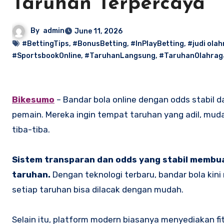
Taruhan Terpercaya
By
admin
June 11, 2026
#BettingTips
,
#BonusBetting
,
#InPlayBetting
,
#judi ola
#SportsbookOnline
,
#TaruhanLangsung
,
#TaruhanOlahrag
Bikesumo
– Bandar bola online dengan odds stabil 
pemain. Mereka ingin tempat taruhan yang adil, mud
tiba-tiba.
Sistem transparan dan odds yang stabil memb
taruhan.
Dengan teknologi terbaru, bandar bola kin
setiap taruhan bisa dilacak dengan mudah.
Selain itu, platform modern biasanya menyediakan 