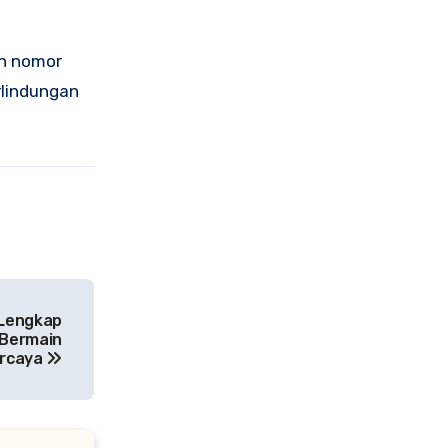
an nomor
rlindungan
 Lengkap
 Bermain
ercaya