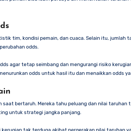
ds
stik tim, kondisi pemain, dan cuaca. Selain itu, jumlah 
perubahan odds.
ds agar tetap seimbang dan mengurangi risiko kerugian
 menurunkan odds untuk hasil itu dan menaikkan odds yan
ain
saat bertaruh. Mereka tahu peluang dan nilai taruhan 
ting untuk strategi jangka panjang.
i kerugian tak terduga akibat pergerakan nilai taruhan y