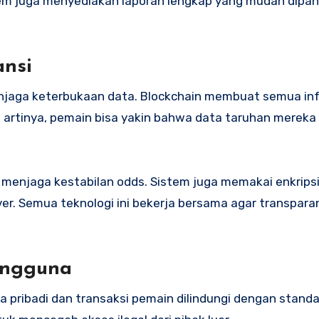
tem juga menyediakan laporan lengkap yang mudah dipah
ansi
menjaga keterbukaan data. Blockchain membuat semua in
ni artinya, pemain bisa yakin bahwa data taruhan merek
menjaga kestabilan odds. Sistem juga memakai enkrips
. Semua teknologi ini bekerja bersama agar transparan
engguna
 pribadi dan transaksi pemain dilindungi dengan standa