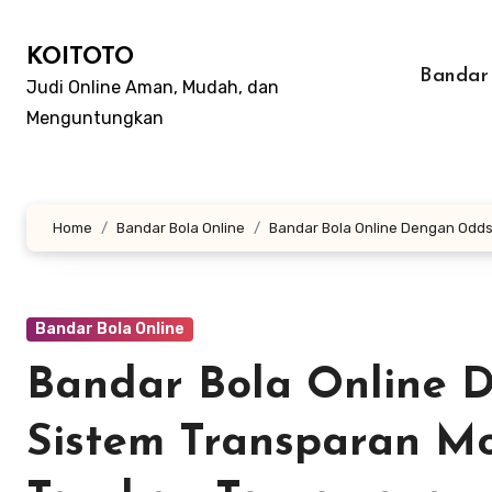
Skip
to
KOITOTO
content
Bandar 
Judi Online Aman, Mudah, dan
Menguntungkan
Home
Bandar Bola Online
Bandar Bola Online Dengan Odds
Bandar Bola Online
Bandar Bola Online 
Sistem Transparan M