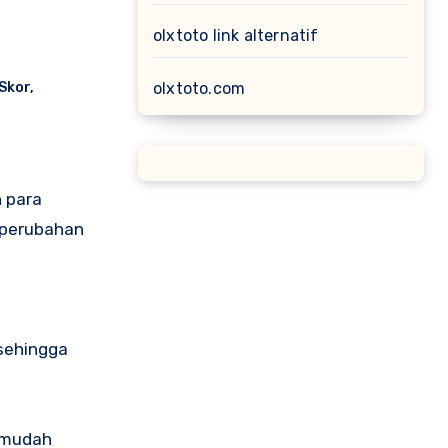
olxtoto link alternatif
Skor
,
olxtoto.com
h para
 perubahan
 sehingga
g mudah