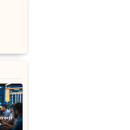
vorit
n