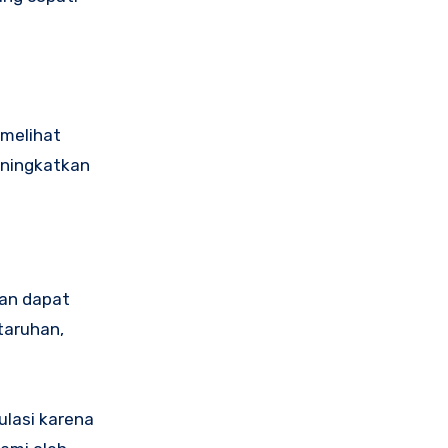
 melihat
eningkatkan
gan dapat
taruhan,
ulasi karena