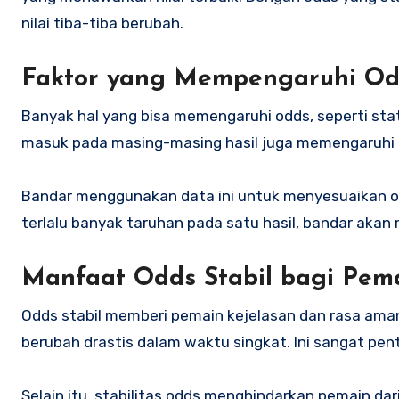
nilai tiba-tiba berubah.
Faktor yang Mempengaruhi Od
Banyak hal yang bisa memengaruhi odds, seperti stati
masuk pada masing-masing hasil juga memengaruhi 
Bandar menggunakan data ini untuk menyesuaikan od
terlalu banyak taruhan pada satu hasil, bandar akan
Manfaat Odds Stabil bagi Pem
Odds stabil memberi pemain kejelasan dan rasa aman 
berubah drastis dalam waktu singkat. Ini sangat pen
Selain itu, stabilitas odds menghindarkan pemain dar