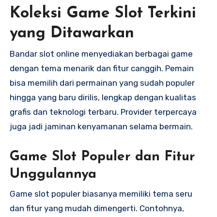
Koleksi Game Slot Terkini
yang Ditawarkan
Bandar slot online menyediakan berbagai game
dengan tema menarik dan fitur canggih. Pemain
bisa memilih dari permainan yang sudah populer
hingga yang baru dirilis, lengkap dengan kualitas
grafis dan teknologi terbaru. Provider terpercaya
juga jadi jaminan kenyamanan selama bermain.
Game Slot Populer dan Fitur
Unggulannya
Game slot populer biasanya memiliki tema seru
dan fitur yang mudah dimengerti. Contohnya,