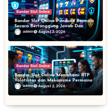
Bandar Slot Online
Bandar Slot Online Panduan Bermain
Secara Bertanggung Jawab Dan
Mengelola Risiko untuk Pengalaman
admin
August 3, 2026
Bermain yang Aman dan
Menyenangkan
Bandar Slot Online
Bandar Slot Online Memahami RTP
Volatilitas dan Mekanisme Permainan
dengan Mudah dan Seru
admin
August 2, 2026