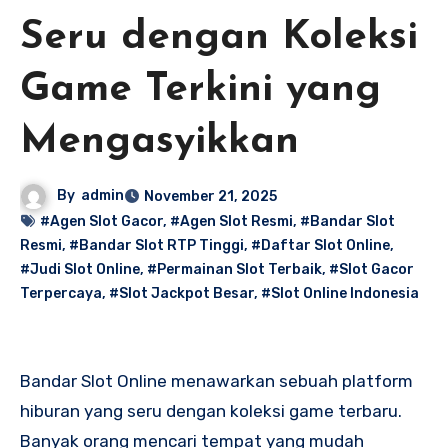
Seru dengan Koleksi
Game Terkini yang
Mengasyikkan
By
admin
November 21, 2025
#Agen Slot Gacor
,
#Agen Slot Resmi
,
#Bandar Slot
Resmi
,
#Bandar Slot RTP Tinggi
,
#Daftar Slot Online
,
#Judi Slot Online
,
#Permainan Slot Terbaik
,
#Slot Gacor
Terpercaya
,
#Slot Jackpot Besar
,
#Slot Online Indonesia
Bandar Slot Online menawarkan sebuah platform
hiburan yang seru dengan koleksi game terbaru.
Banyak orang mencari tempat yang mudah