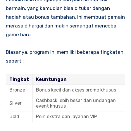
bermain, yang kemudian bisa ditukar dengan
hadiah atau bonus tambahan. Ini membuat pemain
merasa dihargai dan makin semangat mencoba
game baru.
Biasanya, program ini memiliki beberapa tingkatan,
seperti:
Tingkat
Keuntungan
Bronze
Bonus kecil dan akses promo khusus
Cashback lebih besar dan undangan
Silver
event khusus
Gold
Poin ekstra dan layanan VIP