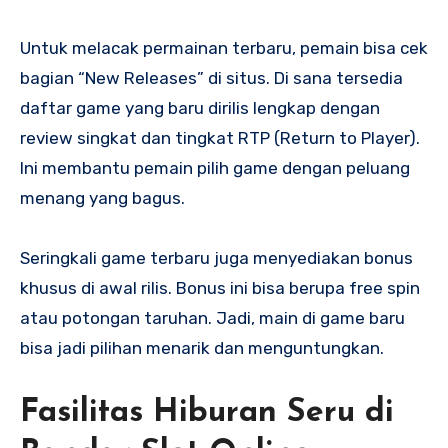
Untuk melacak permainan terbaru, pemain bisa cek
bagian “New Releases” di situs. Di sana tersedia
daftar game yang baru dirilis lengkap dengan
review singkat dan tingkat RTP (Return to Player).
Ini membantu pemain pilih game dengan peluang
menang yang bagus.
Seringkali game terbaru juga menyediakan bonus
khusus di awal rilis. Bonus ini bisa berupa free spin
atau potongan taruhan. Jadi, main di game baru
bisa jadi pilihan menarik dan menguntungkan.
Fasilitas Hiburan Seru di