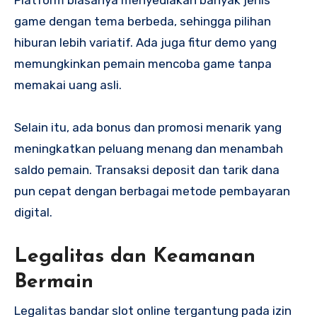
Platform biasanya menyediakan banyak jenis
game dengan tema berbeda, sehingga pilihan
hiburan lebih variatif. Ada juga fitur demo yang
memungkinkan pemain mencoba game tanpa
memakai uang asli.
Selain itu, ada bonus dan promosi menarik yang
meningkatkan peluang menang dan menambah
saldo pemain. Transaksi deposit dan tarik dana
pun cepat dengan berbagai metode pembayaran
digital.
Legalitas dan Keamanan
Bermain
Legalitas bandar slot online tergantung pada izin