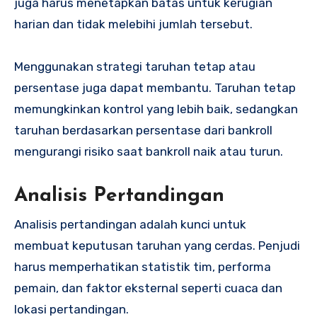
juga harus menetapkan batas untuk kerugian
harian dan tidak melebihi jumlah tersebut.
Menggunakan strategi taruhan tetap atau
persentase juga dapat membantu. Taruhan tetap
memungkinkan kontrol yang lebih baik, sedangkan
taruhan berdasarkan persentase dari bankroll
mengurangi risiko saat bankroll naik atau turun.
Analisis Pertandingan
Analisis pertandingan adalah kunci untuk
membuat keputusan taruhan yang cerdas. Penjudi
harus memperhatikan statistik tim, performa
pemain, dan faktor eksternal seperti cuaca dan
lokasi pertandingan.