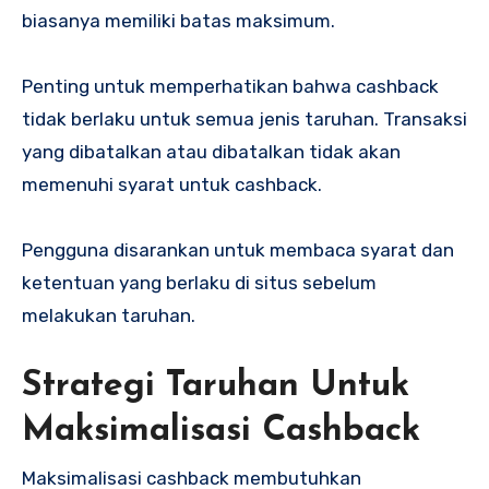
biasanya memiliki batas maksimum.
Penting untuk memperhatikan bahwa cashback
tidak berlaku untuk semua jenis taruhan. Transaksi
yang dibatalkan atau dibatalkan tidak akan
memenuhi syarat untuk cashback.
Pengguna disarankan untuk membaca syarat dan
ketentuan yang berlaku di situs sebelum
melakukan taruhan.
Strategi Taruhan Untuk
Maksimalisasi Cashback
Maksimalisasi cashback membutuhkan