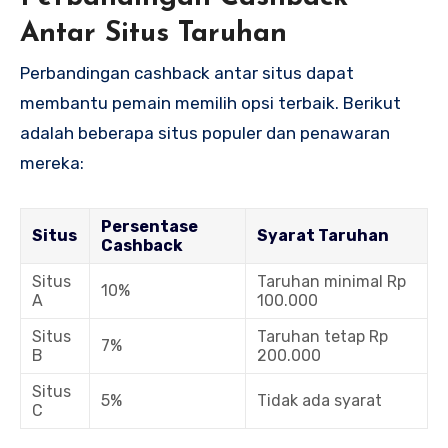
Antar Situs Taruhan
Perbandingan cashback antar situs dapat
membantu pemain memilih opsi terbaik. Berikut
adalah beberapa situs populer dan penawaran
mereka:
Persentase
Situs
Syarat Taruhan
Cashback
Situs
Taruhan minimal Rp
10%
A
100.000
Situs
Taruhan tetap Rp
7%
B
200.000
Situs
5%
Tidak ada syarat
C