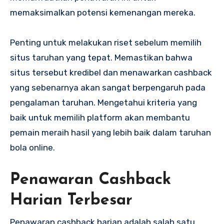
memaksimalkan potensi kemenangan mereka.
Penting untuk melakukan riset sebelum memilih
situs taruhan yang tepat. Memastikan bahwa
situs tersebut kredibel dan menawarkan cashback
yang sebenarnya akan sangat berpengaruh pada
pengalaman taruhan. Mengetahui kriteria yang
baik untuk memilih platform akan membantu
pemain meraih hasil yang lebih baik dalam taruhan
bola online.
Penawaran Cashback
Harian Terbesar
Penawaran cashback harian adalah salah satu