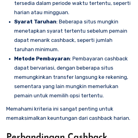
tersedia dalam periode waktu tertentu, seperti
harian atau mingguan.
Syarat Taruhan
: Beberapa situs mungkin
menetapkan syarat tertentu sebelum pemain
dapat menarik cashback, seperti jumlah
taruhan minimum.
Metode Pembayaran
: Pembayaran cashback
dapat bervariasi, dengan beberapa situs
memungkinkan transfer langsung ke rekening,
sementara yang lain mungkin memerlukan
pemain untuk memilih opsi tertentu.
Memahami kriteria ini sangat penting untuk
memaksimalkan keuntungan dari cashback harian.
Perbandingan Cashback