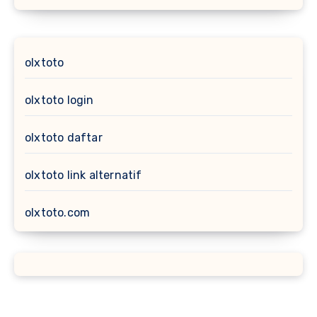
olxtoto
olxtoto login
olxtoto daftar
olxtoto link alternatif
olxtoto.com