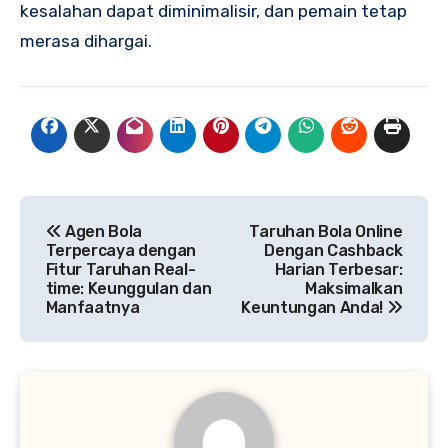
kesalahan dapat diminimalisir, dan pemain tetap
merasa dihargai.
Post
Agen Bola
Taruhan Bola Online
navigation
Terpercaya dengan
Dengan Cashback
Fitur Taruhan Real-
Harian Terbesar:
time: Keunggulan dan
Maksimalkan
Manfaatnya
Keuntungan Anda!