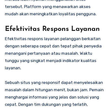
tersebut. Platform yang menawarkan akses
mudah akan meningkatkan loyalitas pengguna.
Efektivitas Respons Layanan
Efektivitas respons layanan pelanggan berkaitan
dengan seberapa cepat dan tepat pihak penyedia
menangani pertanyaan atau masalah. Waktu
tunggu yang singkat menjadi indikator kualitas
layanan.
Sebuah situs yang responsif dapat menyelesaikan
masalah dalam hitungan menit, bukan jam. Pemain
menghargai informasi yang jelas dan solusi yang
cepat. Dengan tim dukungan yang terlatih,