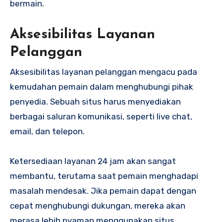
bermain.
Aksesibilitas Layanan
Pelanggan
Aksesibilitas layanan pelanggan mengacu pada
kemudahan pemain dalam menghubungi pihak
penyedia. Sebuah situs harus menyediakan
berbagai saluran komunikasi, seperti live chat,
email, dan telepon.
Ketersediaan layanan 24 jam akan sangat
membantu, terutama saat pemain menghadapi
masalah mendesak. Jika pemain dapat dengan
cepat menghubungi dukungan, mereka akan
merasa lebih nyaman menggunakan situs