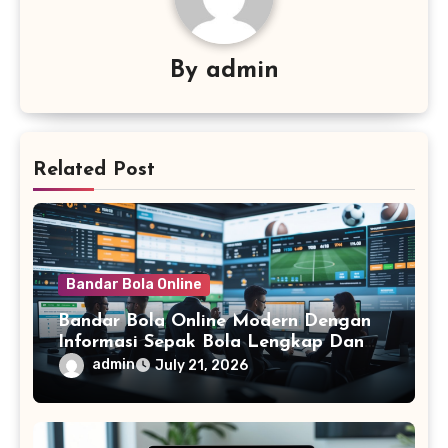
By
admin
Related Post
Bandar Bola Online
Bandar Bola Online Modern Dengan
Informasi Sepak Bola Lengkap Dan
Fitur Terbaru Untuk Pengalaman
admin
July 21, 2026
Taruhan Maksimal