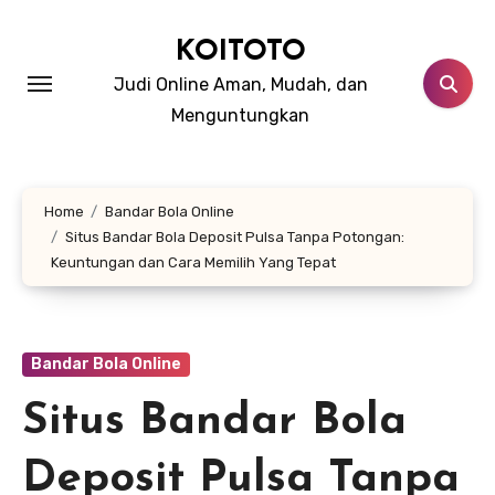
Skip
to
KOITOTO
content
Judi Online Aman, Mudah, dan
Menguntungkan
Home
Bandar Bola Online
Situs Bandar Bola Deposit Pulsa Tanpa Potongan:
Keuntungan dan Cara Memilih Yang Tepat
Bandar Bola Online
Situs Bandar Bola
Deposit Pulsa Tanpa