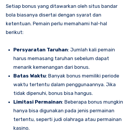
Setiap bonus yang ditawarkan oleh situs bandar
bola biasanya disertai dengan syarat dan
ketentuan. Pemain perlu memahami hal-hal
berikut:
Persyaratan Taruhan
: Jumlah kali pemain
harus memasang taruhan sebelum dapat
menarik kemenangan dari bonus.
Batas Waktu
: Banyak bonus memiliki periode
waktu tertentu dalam penggunaannya. Jika
tidak dipenuhi, bonus bisa hangus.
Limitasi Permainan
: Beberapa bonus mungkin
hanya bisa digunakan pada jenis permainan
tertentu, seperti judi olahraga atau permainan
kasino.