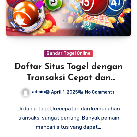
Bandar Togel Online
Daftar Situs Togel dengan
Transaksi Cepat dan
Mudah
admin
April 1, 2025
No Comments
Di dunia togel, kecepatan dan kemudahan
transaksi sangat penting. Banyak pemain
mencari situs yang dapat…