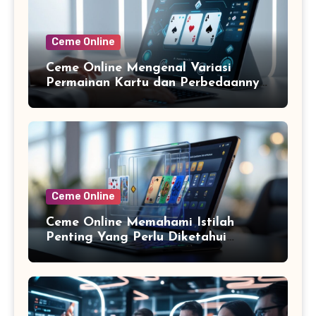
Ceme Online
Ceme Online Mengenal Variasi
Permainan Kartu dan Perbedaannya
dengan Seru dan Mudah
Ceme Online
Ceme Online Memahami Istilah
Penting Yang Perlu Diketahui
Pemula Dengan Mudah dan Cepat