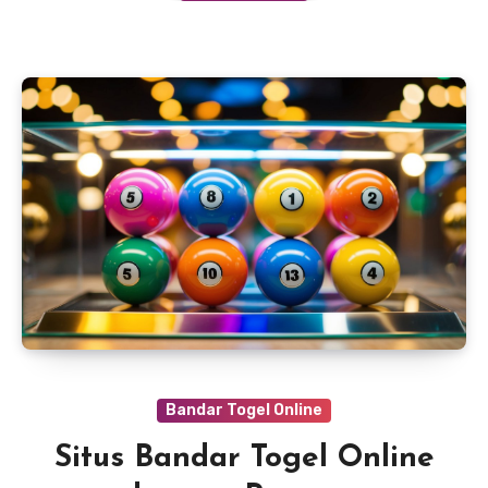
Bandar Togel Online
Situs Bandar Togel Online