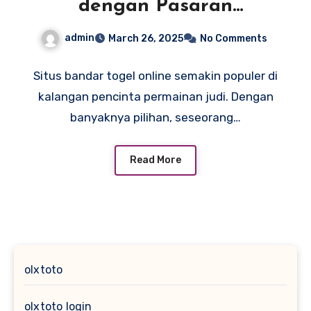
dengan Pasaran
Terlengkap untuk
admin
March 26, 2025
No Comments
Pengalaman Bermain yang
Situs bandar togel online semakin populer di
Optimal
kalangan pencinta permainan judi. Dengan
banyaknya pilihan, seseorang…
Read More
olxtoto
olxtoto login