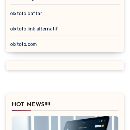
olxtoto daftar
olxtoto link alternatif
olxtoto.com
HOT NEWS!!!!