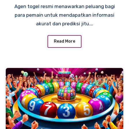
Agen togel resmi menawarkan peluang bagi
para pemain untuk mendapatkan informasi
akurat dan prediksi jitu.…
Read More