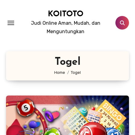
Skip
to
KOITOTO
content
Judi Online Aman, Mudah, dan
Menguntungkan
Togel
Home
Togel