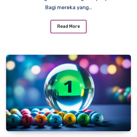
Bagi mereka yang…
Read More