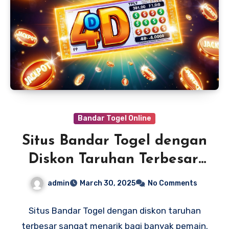
Bandar Togel Online
Situs Bandar Togel dengan
Diskon Taruhan Terbesar:
Temukan Keseruan dan
admin
March 30, 2025
No Comments
Keuntungan Maksimal!
Situs Bandar Togel dengan diskon taruhan
terbesar sangat menarik bagi banyak pemain.