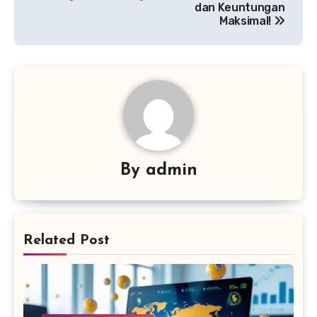
dan Keuntungan
Maksimal!
By
admin
Related Post