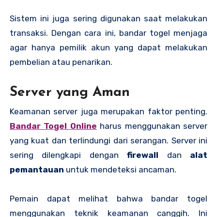
Sistem ini juga sering digunakan saat melakukan
transaksi. Dengan cara ini, bandar togel menjaga
agar hanya pemilik akun yang dapat melakukan
pembelian atau penarikan.
Server yang Aman
Keamanan server juga merupakan faktor penting.
Bandar Togel Online
harus menggunakan server
yang kuat dan terlindungi dari serangan. Server ini
sering dilengkapi dengan
firewall
dan
alat
pemantauan
untuk mendeteksi ancaman.
Pemain dapat melihat bahwa bandar togel
menggunakan teknik keamanan canggih. Ini