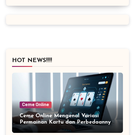
HOT NEWS!!!!
Ceme Online
Ceme Online Mengenal Variasi
Permainan Kartu dan Perbedaannya
dengan Seru dan Mudah