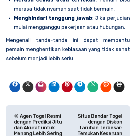
merasa tidak nyaman saat tidak bermain.
Menghindari tanggung jawab
: Jika perjudian
mulai mengganggu pekerjaan atau hubungan.
Mengenali tanda-tanda ini dapat membantu
pemain menghentikan kebiasaan yang tidak sehat
sebelum menjadi lebih seriu
Post
Agen Togel Resmi
Situs Bandar Togel
navigation
dengan Prediksi Jitu
dengan Diskon
dan Akurat untuk
Taruhan Terbesar:
Menang Lebih Sering
Temukan Keseruan