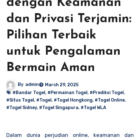
dengan Keamanan
dan Privasi Terjamin:
Pilihan Terbaik
untuk Pengalaman
Bermain Aman
By
admin
March 29, 2025
#Bandar Togel
,
#Permainan Togel
,
#Prediksi Togel
,
#Situs Togel
,
#Togel
,
#Togel Hongkong
,
#Togel Online
,
#Togel Sidney
,
#Togel Singapura
,
#Togel WLA
Dalam dunia perjudian online, keamanan dan