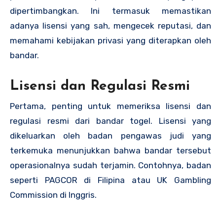
dipertimbangkan. Ini termasuk memastikan
adanya lisensi yang sah, mengecek reputasi, dan
memahami kebijakan privasi yang diterapkan oleh
bandar.
Lisensi dan Regulasi Resmi
Pertama, penting untuk memeriksa lisensi dan
regulasi resmi dari bandar togel. Lisensi yang
dikeluarkan oleh badan pengawas judi yang
terkemuka menunjukkan bahwa bandar tersebut
operasionalnya sudah terjamin. Contohnya, badan
seperti PAGCOR di Filipina atau UK Gambling
Commission di Inggris.