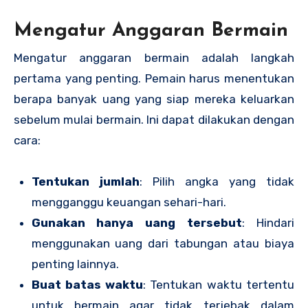
Mengatur Anggaran Bermain
Mengatur anggaran bermain adalah langkah
pertama yang penting. Pemain harus menentukan
berapa banyak uang yang siap mereka keluarkan
sebelum mulai bermain. Ini dapat dilakukan dengan
cara:
Tentukan jumlah
: Pilih angka yang tidak
mengganggu keuangan sehari-hari.
Gunakan hanya uang tersebut
: Hindari
menggunakan uang dari tabungan atau biaya
penting lainnya.
Buat batas waktu
: Tentukan waktu tertentu
untuk bermain agar tidak terjebak dalam