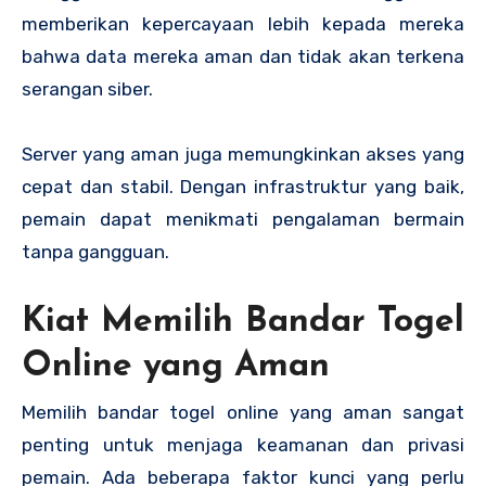
memberikan kepercayaan lebih kepada mereka
bahwa data mereka aman dan tidak akan terkena
serangan siber.
Server yang aman juga memungkinkan akses yang
cepat dan stabil. Dengan infrastruktur yang baik,
pemain dapat menikmati pengalaman bermain
tanpa gangguan.
Kiat Memilih Bandar Togel
Online yang Aman
Memilih bandar togel online yang aman sangat
penting untuk menjaga keamanan dan privasi
pemain. Ada beberapa faktor kunci yang perlu