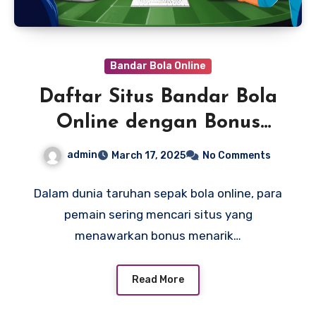
Bandar Bola Online
Daftar Situs Bandar Bola
Online dengan Bonus
Menarik: Temukan Pilihan
admin
March 17, 2025
No Comments
Terbaik untuk Anda!
Dalam dunia taruhan sepak bola online, para
pemain sering mencari situs yang
menawarkan bonus menarik…
Read More