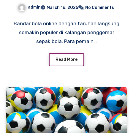
Langsung: Panduan Seru
admin
March 16, 2025
No Comments
untuk Pemain Pemula
Bandar bola online dengan taruhan langsung
semakin populer di kalangan penggemar
sepak bola. Para pemain…
Read More