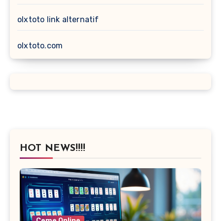
olxtoto link alternatif
olxtoto.com
HOT NEWS!!!!
Ceme Online