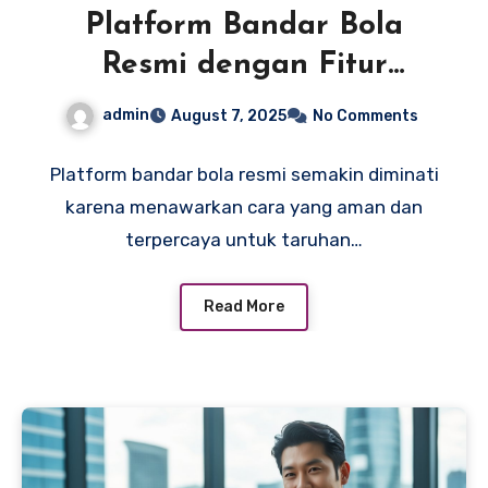
Platform Bandar Bola
Resmi dengan Fitur
Terpercaya dan Mudah
admin
August 7, 2025
No Comments
Digunakan
Platform bandar bola resmi semakin diminati
karena menawarkan cara yang aman dan
terpercaya untuk taruhan…
Read More