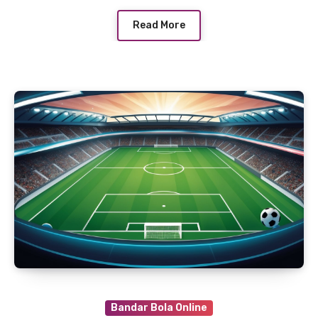
Read More
Bandar Bola Online