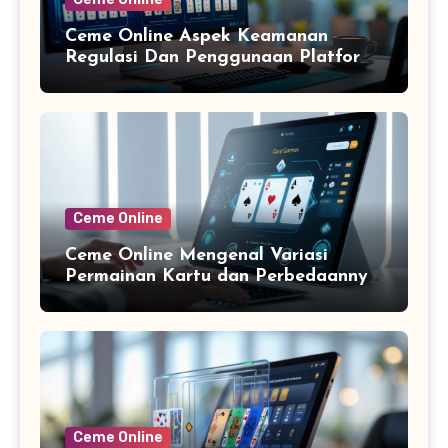
Ceme Online Aspek Keamanan
Regulasi Dan Penggunaan Platform
Digital yang Perlu Kamu Tahu
Ceme Online
Ceme Online Mengenal Variasi
Permainan Kartu dan Perbedaannya
dengan Seru dan Mudah
Ceme Online