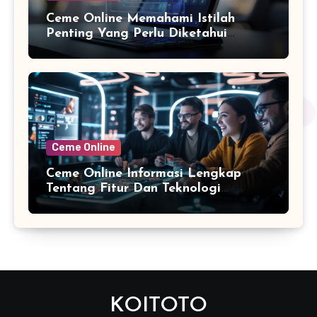
Ceme Online Memahami Istilah
Penting Yang Perlu Diketahui
Pemula Dengan Mudah dan Cepat
Ceme Online
Ceme Online Informasi Lengkap
Tentang Fitur Dan Teknologi
Platform Digital Untuk Pemula
KOITOTO