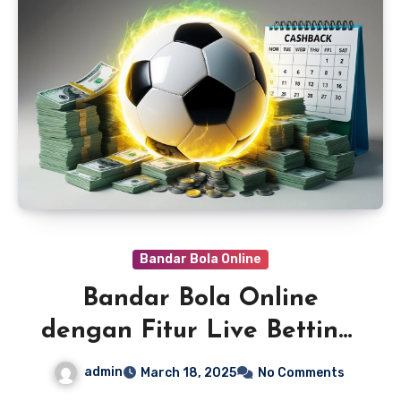
Bandar Bola Online
Bandar Bola Online
dengan Fitur Live Betting:
Nikmati Taruhan
admin
March 18, 2025
No Comments
Langsung yang Seru!