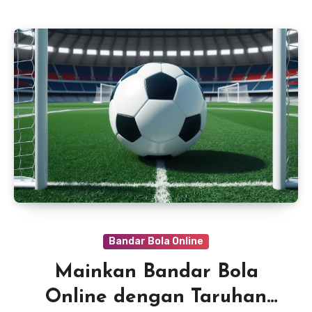
Bandar Bola Online
Mainkan Bandar Bola
Online dengan Taruhan