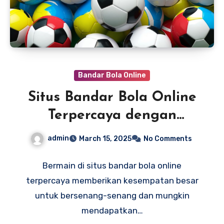
Bandar Bola Online
Situs Bandar Bola Online
Terpercaya dengan
Keamanan Terjamin:
admin
March 15, 2025
No Comments
Pilihan Tepat untuk
Bermain di situs bandar bola online
Penggemar Judi yang
terpercaya memberikan kesempatan besar
Aman
untuk bersenang-senang dan mungkin
mendapatkan…