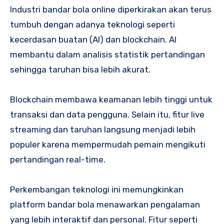
Industri bandar bola online diperkirakan akan terus
tumbuh dengan adanya teknologi seperti
kecerdasan buatan (AI) dan blockchain. AI
membantu dalam analisis statistik pertandingan
sehingga taruhan bisa lebih akurat.
Blockchain membawa keamanan lebih tinggi untuk
transaksi dan data pengguna. Selain itu, fitur live
streaming dan taruhan langsung menjadi lebih
populer karena mempermudah pemain mengikuti
pertandingan real-time.
Perkembangan teknologi ini memungkinkan
platform bandar bola menawarkan pengalaman
yang lebih interaktif dan personal. Fitur seperti