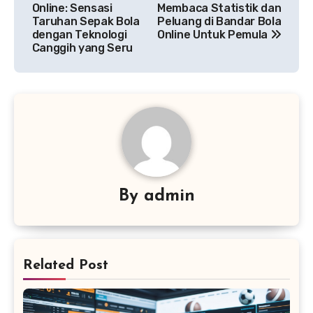
navigation
Online: Sensasi
Membaca Statistik dan
Taruhan Sepak Bola
Peluang di Bandar Bola
dengan Teknologi
Online Untuk Pemula
Canggih yang Seru
By
admin
Related Post