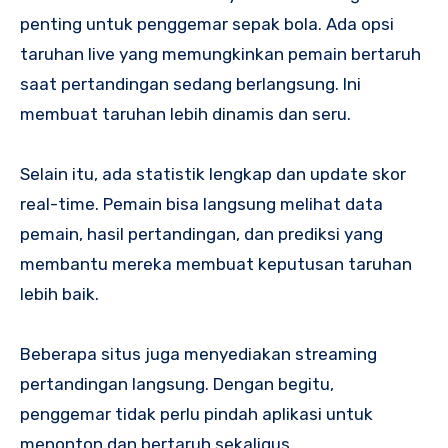
penting untuk penggemar sepak bola. Ada opsi
taruhan live yang memungkinkan pemain bertaruh
saat pertandingan sedang berlangsung. Ini
membuat taruhan lebih dinamis dan seru.
Selain itu, ada statistik lengkap dan update skor
real-time. Pemain bisa langsung melihat data
pemain, hasil pertandingan, dan prediksi yang
membantu mereka membuat keputusan taruhan
lebih baik.
Beberapa situs juga menyediakan streaming
pertandingan langsung. Dengan begitu,
penggemar tidak perlu pindah aplikasi untuk
menonton dan bertaruh sekaligus.