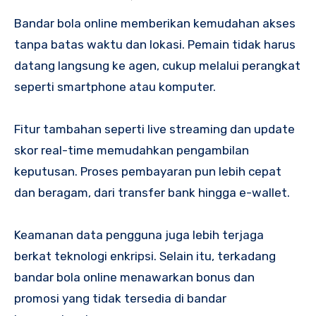
Bandar bola online memberikan kemudahan akses
tanpa batas waktu dan lokasi. Pemain tidak harus
datang langsung ke agen, cukup melalui perangkat
seperti smartphone atau komputer.
Fitur tambahan seperti live streaming dan update
skor real-time memudahkan pengambilan
keputusan. Proses pembayaran pun lebih cepat
dan beragam, dari transfer bank hingga e-wallet.
Keamanan data pengguna juga lebih terjaga
berkat teknologi enkripsi. Selain itu, terkadang
bandar bola online menawarkan bonus dan
promosi yang tidak tersedia di bandar