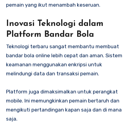
pemain yang ikut menambah keseruan.
Inovasi Teknologi dalam
Platform Bandar Bola
Teknologi terbaru sangat membantu membuat
bandar bola online lebih cepat dan aman. Sistem
keamanan menggunakan enkripsi untuk
melindungi data dan transaksi pemain.
Platform juga dimaksimalkan untuk perangkat
mobile. Ini memungkinkan pemain bertaruh dan
mengikuti pertandingan kapan saja dan di mana
saja.