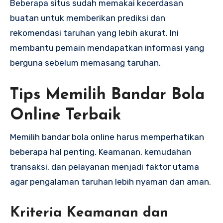
Beberapa situs sudah memakai kecerdasan
buatan untuk memberikan prediksi dan
rekomendasi taruhan yang lebih akurat. Ini
membantu pemain mendapatkan informasi yang
berguna sebelum memasang taruhan.
Tips Memilih Bandar Bola
Online Terbaik
Memilih bandar bola online harus memperhatikan
beberapa hal penting. Keamanan, kemudahan
transaksi, dan pelayanan menjadi faktor utama
agar pengalaman taruhan lebih nyaman dan aman.
Kriteria Keamanan dan