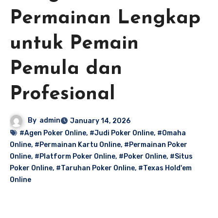
Permainan Lengkap
untuk Pemain
Pemula dan
Profesional
By
admin
January 14, 2026
#Agen Poker Online
,
#Judi Poker Online
,
#Omaha
Online
,
#Permainan Kartu Online
,
#Permainan Poker
Online
,
#Platform Poker Online
,
#Poker Online
,
#Situs
Poker Online
,
#Taruhan Poker Online
,
#Texas Hold'em
Online