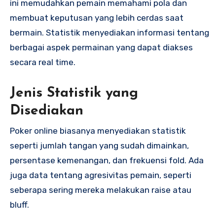
ini memudahkan pemain memahami pola dan
membuat keputusan yang lebih cerdas saat
bermain. Statistik menyediakan informasi tentang
berbagai aspek permainan yang dapat diakses
secara real time.
Jenis Statistik yang
Disediakan
Poker online biasanya menyediakan statistik
seperti jumlah tangan yang sudah dimainkan,
persentase kemenangan, dan frekuensi fold. Ada
juga data tentang agresivitas pemain, seperti
seberapa sering mereka melakukan raise atau
bluff.