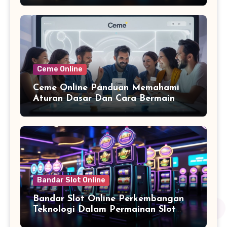
Ceme Online
Ceme Online Panduan Memahami
Aturan Dasar Dan Cara Bermain
Dengan Mudah dan Seru
Bandar Slot Online
Bandar Slot Online Perkembangan
Teknologi Dalam Permainan Slot
Digital untuk Hiburan Maksimal