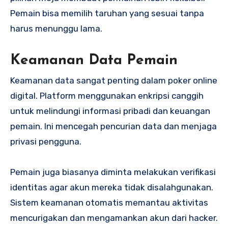
Pemain bisa memilih taruhan yang sesuai tanpa
harus menunggu lama.
Keamanan Data Pemain
Keamanan data sangat penting dalam poker online
digital. Platform menggunakan enkripsi canggih
untuk melindungi informasi pribadi dan keuangan
pemain. Ini mencegah pencurian data dan menjaga
privasi pengguna.
Pemain juga biasanya diminta melakukan verifikasi
identitas agar akun mereka tidak disalahgunakan.
Sistem keamanan otomatis memantau aktivitas
mencurigakan dan mengamankan akun dari hacker.