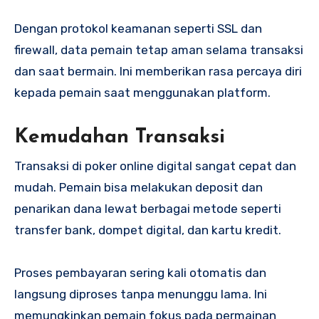
Dengan protokol keamanan seperti SSL dan
firewall, data pemain tetap aman selama transaksi
dan saat bermain. Ini memberikan rasa percaya diri
kepada pemain saat menggunakan platform.
Kemudahan Transaksi
Transaksi di poker online digital sangat cepat dan
mudah. Pemain bisa melakukan deposit dan
penarikan dana lewat berbagai metode seperti
transfer bank, dompet digital, dan kartu kredit.
Proses pembayaran sering kali otomatis dan
langsung diproses tanpa menunggu lama. Ini
memungkinkan pemain fokus pada permainan