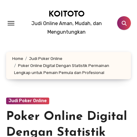
Skip
to
KOITOTO
content
Judi Online Aman, Mudah, dan
Menguntungkan
Home
Judi Poker Online
Poker Online Digital Dengan Statistik Permainan
Lengkap untuk Pemain Pemula dan Profesional
Judi Poker Online
Poker Online Digital
Dengan Statistik