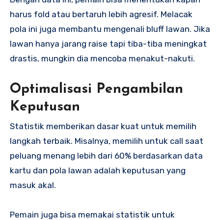
harus fold atau bertaruh lebih agresif. Melacak
pola ini juga membantu mengenali bluff lawan. Jika
lawan hanya jarang raise tapi tiba-tiba meningkat
drastis, mungkin dia mencoba menakut-nakuti.
Optimalisasi Pengambilan
Keputusan
Statistik memberikan dasar kuat untuk memilih
langkah terbaik. Misalnya, memilih untuk call saat
peluang menang lebih dari 60% berdasarkan data
kartu dan pola lawan adalah keputusan yang
masuk akal.
Pemain juga bisa memakai statistik untuk