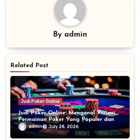
By
admin
Related Post
Judi Poker Online
Judi Poker Online: Mengenal Variasi
Permainan Poker Yang Populer dan
Cara Memainkannya dengan Seru
admin
July 28, 2026