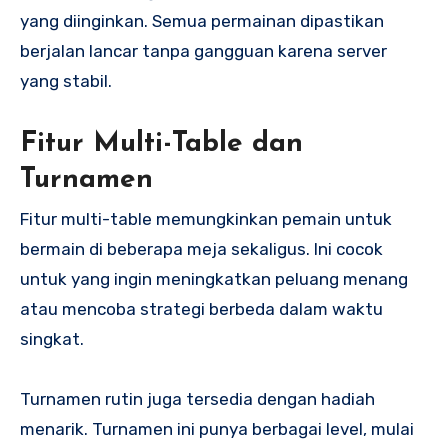
yang diinginkan. Semua permainan dipastikan
berjalan lancar tanpa gangguan karena server
yang stabil.
Fitur Multi-Table dan
Turnamen
Fitur multi-table memungkinkan pemain untuk
bermain di beberapa meja sekaligus. Ini cocok
untuk yang ingin meningkatkan peluang menang
atau mencoba strategi berbeda dalam waktu
singkat.
Turnamen rutin juga tersedia dengan hadiah
menarik. Turnamen ini punya berbagai level, mulai