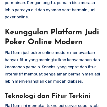
permainan. Dengan begitu, pemain bisa merasa
lebih percaya diri dan nyaman saat bermain judi
poker online.
Keunggulan Platform Judi
Poker Online Modern
Platform judi poker online modern menawarkan
banyak fitur yang meningkatkan kenyamanan dan
keamanan pemain. Koneksi yang cepat dan fitur
interaktif membuat pengalaman bermain menjadi
lebih menyenangkan dan mudah diakses.
Teknologi dan Fitur Terkini
Platform ini memakai teknologi server super stabil