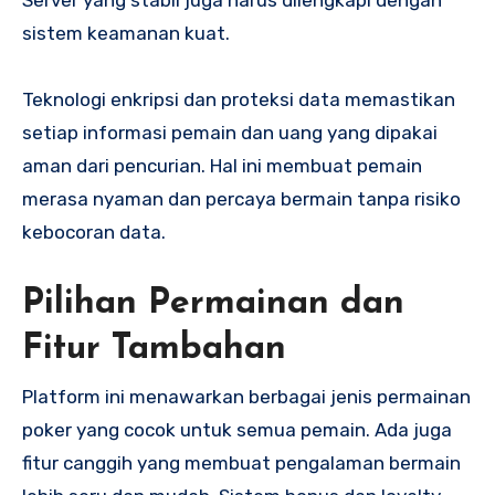
Server yang stabil juga harus dilengkapi dengan
sistem keamanan kuat.
Teknologi enkripsi dan proteksi data memastikan
setiap informasi pemain dan uang yang dipakai
aman dari pencurian. Hal ini membuat pemain
merasa nyaman dan percaya bermain tanpa risiko
kebocoran data.
Pilihan Permainan dan
Fitur Tambahan
Platform ini menawarkan berbagai jenis permainan
poker yang cocok untuk semua pemain. Ada juga
fitur canggih yang membuat pengalaman bermain