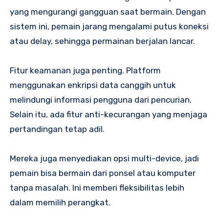
yang mengurangi gangguan saat bermain. Dengan
sistem ini, pemain jarang mengalami putus koneksi
atau delay, sehingga permainan berjalan lancar.
Fitur keamanan juga penting. Platform
menggunakan enkripsi data canggih untuk
melindungi informasi pengguna dari pencurian.
Selain itu, ada fitur anti-kecurangan yang menjaga
pertandingan tetap adil.
Mereka juga menyediakan opsi multi-device, jadi
pemain bisa bermain dari ponsel atau komputer
tanpa masalah. Ini memberi fleksibilitas lebih
dalam memilih perangkat.