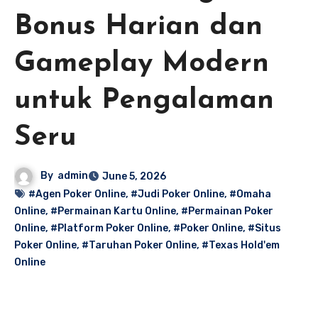
Bonus Harian dan
Gameplay Modern
untuk Pengalaman
Seru
By
admin
June 5, 2026
#Agen Poker Online
,
#Judi Poker Online
,
#Omaha
Online
,
#Permainan Kartu Online
,
#Permainan Poker
Online
,
#Platform Poker Online
,
#Poker Online
,
#Situs
Poker Online
,
#Taruhan Poker Online
,
#Texas Hold'em
Online