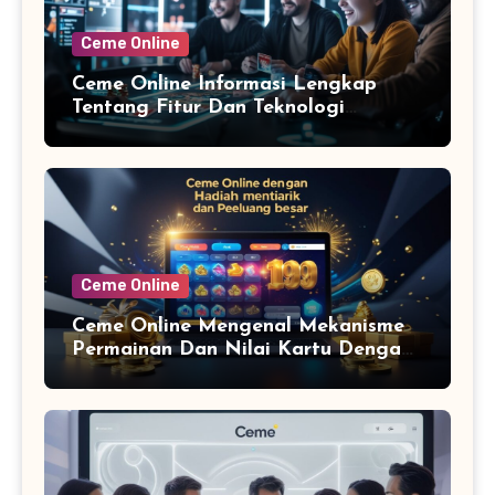
Ceme Online
Ceme Online Informasi Lengkap
Tentang Fitur Dan Teknologi
Platform Digital Untuk Pemula
Ceme Online
Ceme Online Mengenal Mekanisme
Permainan Dan Nilai Kartu Dengan
Cara Mudah