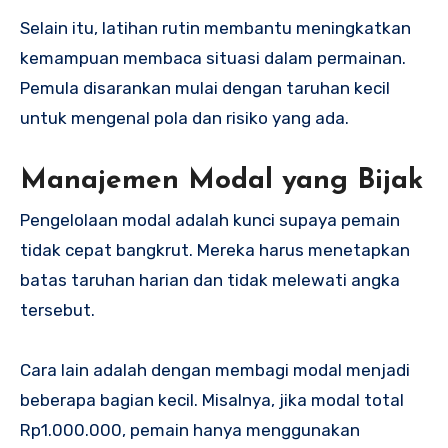
Selain itu, latihan rutin membantu meningkatkan
kemampuan membaca situasi dalam permainan.
Pemula disarankan mulai dengan taruhan kecil
untuk mengenal pola dan risiko yang ada.
Manajemen Modal yang Bijak
Pengelolaan modal adalah kunci supaya pemain
tidak cepat bangkrut. Mereka harus menetapkan
batas taruhan harian dan tidak melewati angka
tersebut.
Cara lain adalah dengan membagi modal menjadi
beberapa bagian kecil. Misalnya, jika modal total
Rp1.000.000, pemain hanya menggunakan