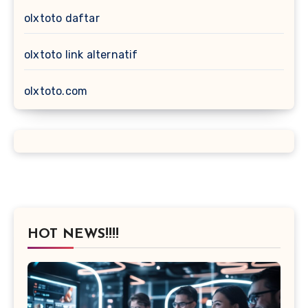
olxtoto daftar
olxtoto link alternatif
olxtoto.com
HOT NEWS!!!!