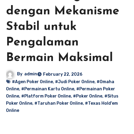
dengan Mekanisme
Stabil untuk
Pengalaman
Bermain Maksimal
By
admin
February 22, 2026
#Agen Poker Online
,
#Judi Poker Online
,
#Omaha
Online
,
#Permainan Kartu Online
,
#Permainan Poker
Online
,
#Platform Poker Online
,
#Poker Online
,
#Situs
Poker Online
,
#Taruhan Poker Online
,
#Texas Hold'em
Online