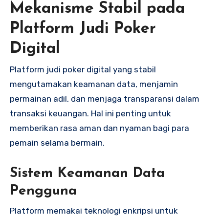
Mekanisme Stabil pada
Platform Judi Poker
Digital
Platform judi poker digital yang stabil
mengutamakan keamanan data, menjamin
permainan adil, dan menjaga transparansi dalam
transaksi keuangan. Hal ini penting untuk
memberikan rasa aman dan nyaman bagi para
pemain selama bermain.
Sistem Keamanan Data
Pengguna
Platform memakai teknologi enkripsi untuk