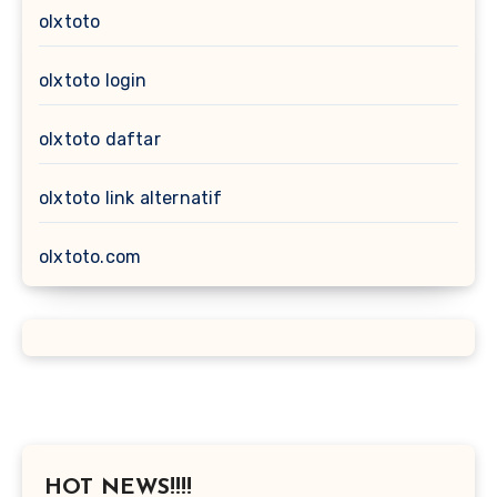
olxtoto
olxtoto login
olxtoto daftar
olxtoto link alternatif
olxtoto.com
HOT NEWS!!!!