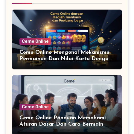
Ceme Online
Ceme Online Mengenal Mekanisme
Permainan Dan Nilai Kartu Dengan
Cara Mudah
Ceme Online
Ceme Online Panduan Memahami
Aturan Dasar Dan Cara Bermain
Dengan Mudah dan Seru