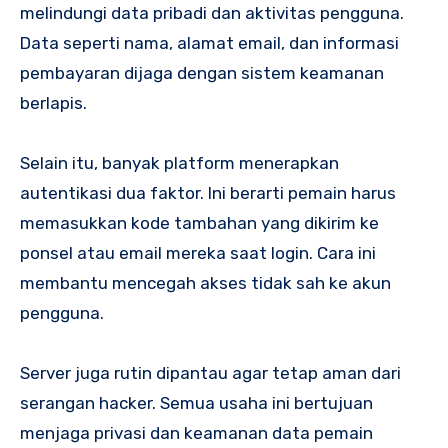
melindungi data pribadi dan aktivitas pengguna.
Data seperti nama, alamat email, dan informasi
pembayaran dijaga dengan sistem keamanan
berlapis.
Selain itu, banyak platform menerapkan
autentikasi dua faktor. Ini berarti pemain harus
memasukkan kode tambahan yang dikirim ke
ponsel atau email mereka saat login. Cara ini
membantu mencegah akses tidak sah ke akun
pengguna.
Server juga rutin dipantau agar tetap aman dari
serangan hacker. Semua usaha ini bertujuan
menjaga privasi dan keamanan data pemain