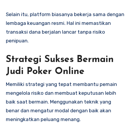
Selain itu, platform biasanya bekerja sama dengan
lembaga keuangan resmi. Hal ini memastikan
transaksi dana berjalan lancar tanpa risiko
penipuan.
Strategi Sukses Bermain
Judi Poker Online
Memiliki strategi yang tepat membantu pemain
mengelola risiko dan membuat keputusan lebih
baik saat bermain. Menggunakan teknik yang
benar dan mengatur modal dengan baik akan
meningkatkan peluang menang.