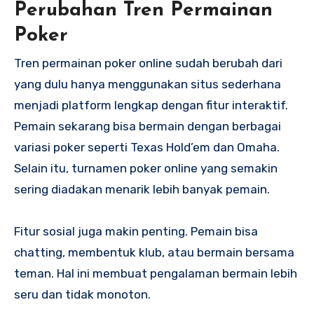
Perubahan Tren Permainan
Poker
Tren permainan poker online sudah berubah dari
yang dulu hanya menggunakan situs sederhana
menjadi platform lengkap dengan fitur interaktif.
Pemain sekarang bisa bermain dengan berbagai
variasi poker seperti Texas Hold’em dan Omaha.
Selain itu, turnamen poker online yang semakin
sering diadakan menarik lebih banyak pemain.
Fitur sosial juga makin penting. Pemain bisa
chatting, membentuk klub, atau bermain bersama
teman. Hal ini membuat pengalaman bermain lebih
seru dan tidak monoton.