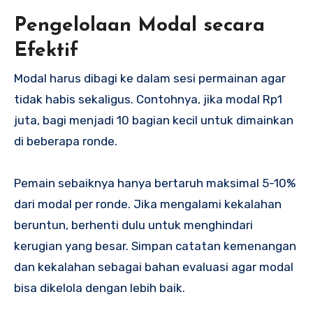
Pengelolaan Modal secara
Efektif
Modal harus dibagi ke dalam sesi permainan agar
tidak habis sekaligus. Contohnya, jika modal Rp1
juta, bagi menjadi 10 bagian kecil untuk dimainkan
di beberapa ronde.
Pemain sebaiknya hanya bertaruh maksimal 5-10%
dari modal per ronde. Jika mengalami kekalahan
beruntun, berhenti dulu untuk menghindari
kerugian yang besar. Simpan catatan kemenangan
dan kekalahan sebagai bahan evaluasi agar modal
bisa dikelola dengan lebih baik.