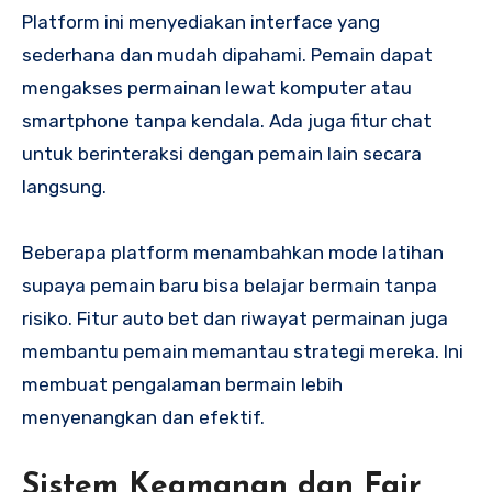
Platform ini menyediakan interface yang
sederhana dan mudah dipahami. Pemain dapat
mengakses permainan lewat komputer atau
smartphone tanpa kendala. Ada juga fitur chat
untuk berinteraksi dengan pemain lain secara
langsung.
Beberapa platform menambahkan mode latihan
supaya pemain baru bisa belajar bermain tanpa
risiko. Fitur auto bet dan riwayat permainan juga
membantu pemain memantau strategi mereka. Ini
membuat pengalaman bermain lebih
menyenangkan dan efektif.
Sistem Keamanan dan Fair