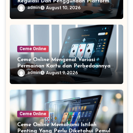
Regulasi Dan Penggunaan Platform
Digital yang Perlu Kamu Tahu
admin
August 10, 2026
Ceme Online
Ceme Online Mengenal Variasi
Permainan Kartu dan Perbedaannya
dengan Seru dan Mudah
admin
August 9, 2026
Ceme Online
Ceme Online Memahami Istilah
Penting Yang Perlu Diketahui Pemula