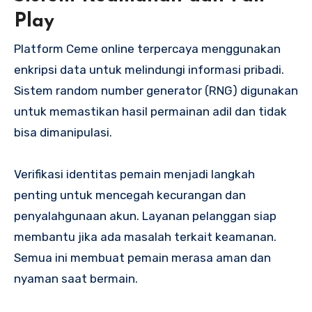
Play
Platform Ceme online terpercaya menggunakan
enkripsi data untuk melindungi informasi pribadi.
Sistem random number generator (RNG) digunakan
untuk memastikan hasil permainan adil dan tidak
bisa dimanipulasi.
Verifikasi identitas pemain menjadi langkah
penting untuk mencegah kecurangan dan
penyalahgunaan akun. Layanan pelanggan siap
membantu jika ada masalah terkait keamanan.
Semua ini membuat pemain merasa aman dan
nyaman saat bermain.