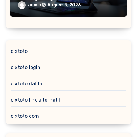
Dengan Mudah dan Cepat
admin
August 8, 2026
olxtoto
olxtoto login
olxtoto daftar
olxtoto link alternatif
olxtoto.com