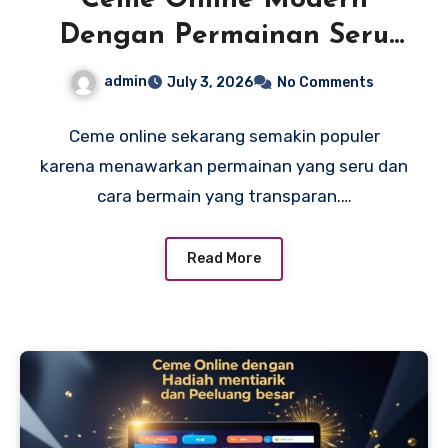
Dengan Permainan Seru
Dan Transparan untuk
admin
July 3, 2026
No Comments
Pengalaman Judi Terbaik
Ceme online sekarang semakin populer
karena menawarkan permainan yang seru dan
cara bermain yang transparan.…
Read More