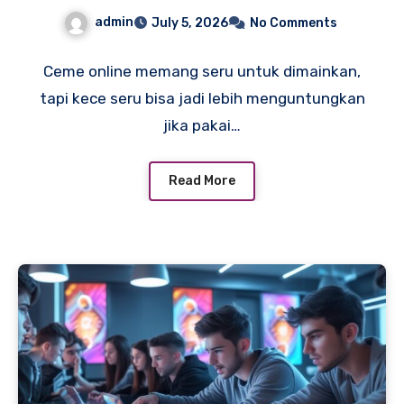
untuk Menang Lebih
admin
July 5, 2026
No Comments
Mudah
Ceme online memang seru untuk dimainkan,
tapi kece seru bisa jadi lebih menguntungkan
jika pakai…
Read More