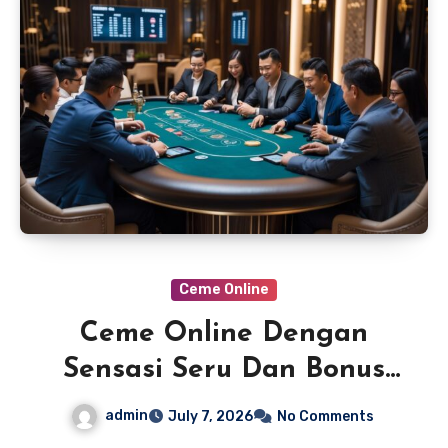
Ceme Online
Ceme Online Dengan
Sensasi Seru Dan Bonus
Spesial: Nikmati
admin
July 7, 2026
No Comments
Permainan Seru dan