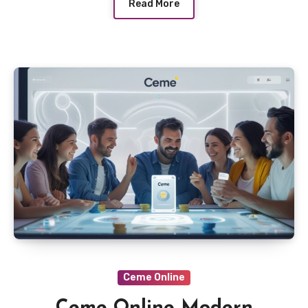
Read More
Ceme Online
Ceme Online Modern