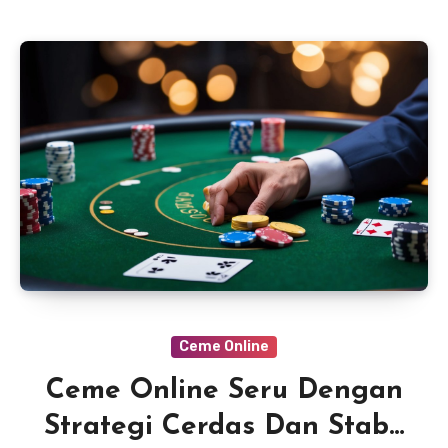
Ceme Online
Ceme Online Seru Dengan
Strategi Cerdas Dan Stabil