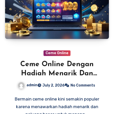
Ceme Online
Ceme Online Dengan
Hadiah Menarik Dan
Peluang Besar Untuk
admin
July 2, 2026
No Comments
Menang Mudah
Bermain ceme online kini semakin populer
karena menawarkan hadiah menarik dan