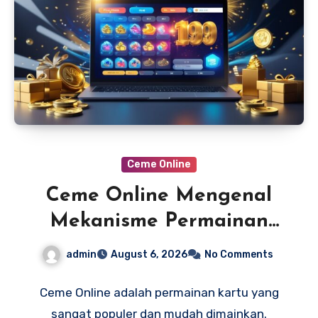
Ceme Online
Ceme Online Mengenal
Mekanisme Permainan
Dan Nilai Kartu Dengan
admin
August 6, 2026
No Comments
Cara Mudah
Ceme Online adalah permainan kartu yang
sangat populer dan mudah dimainkan.