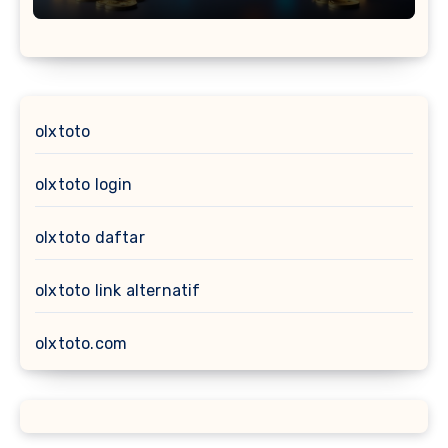
olxtoto
olxtoto login
olxtoto daftar
olxtoto link alternatif
olxtoto.com