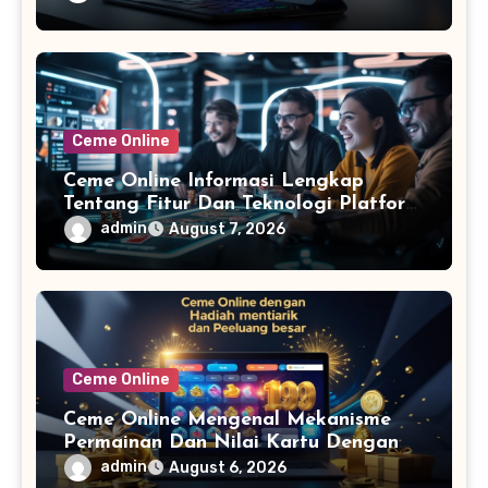
Ceme Online
Ceme Online Informasi Lengkap
Tentang Fitur Dan Teknologi Platform
Digital Untuk Pemula
admin
August 7, 2026
Ceme Online
Ceme Online Mengenal Mekanisme
Permainan Dan Nilai Kartu Dengan
Cara Mudah
admin
August 6, 2026