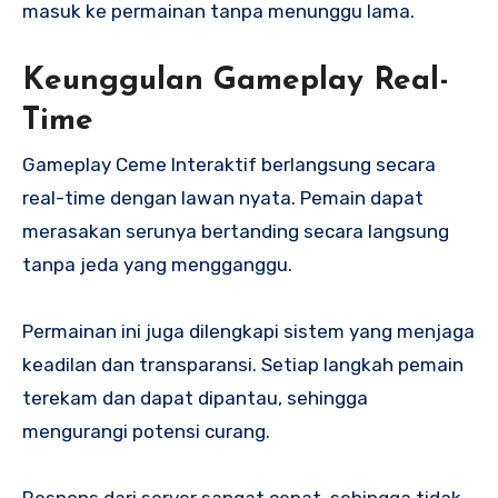
masuk ke permainan tanpa menunggu lama.
Keunggulan Gameplay Real-
Time
Gameplay Ceme Interaktif berlangsung secara
real-time dengan lawan nyata. Pemain dapat
merasakan serunya bertanding secara langsung
tanpa jeda yang mengganggu.
Permainan ini juga dilengkapi sistem yang menjaga
keadilan dan transparansi. Setiap langkah pemain
terekam dan dapat dipantau, sehingga
mengurangi potensi curang.