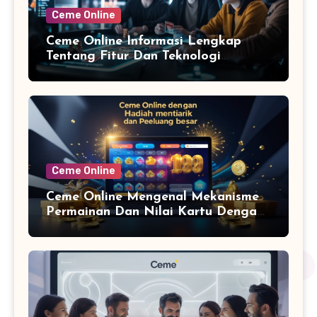
Ceme Online
Ceme Online Informasi Lengkap
Tentang Fitur Dan Teknologi
Platform Digital Untuk Pemula
Ceme Online
Ceme Online Mengenal Mekanisme
Permainan Dan Nilai Kartu Dengan
Cara Mudah