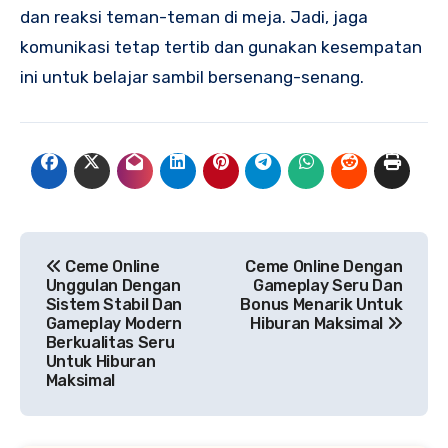
dan reaksi teman-teman di meja. Jadi, jaga
komunikasi tetap tertib dan gunakan kesempatan
ini untuk belajar sambil bersenang-senang.
Post
Ceme Online
Ceme Online Dengan
navigation
Unggulan Dengan
Gameplay Seru Dan
Sistem Stabil Dan
Bonus Menarik Untuk
Gameplay Modern
Hiburan Maksimal
Berkualitas Seru
Untuk Hiburan
Maksimal