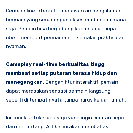
Ceme online interaktif menawarkan pengalaman
bermain yang seru dengan akses mudah dari mana
saja. Pemain bisa bergabung kapan saja tanpa
ribet, membuat permainan ini semakin praktis dan
nyaman.
Gameplay real-time berkualitas tinggi
membuat setiap putaran terasa hidup dan
menegangkan.
Dengan fitur interaktif, pemain
dapat merasakan sensasi bermain langsung
seperti di tempat nyata tanpa harus keluar rumah.
Ini cocok untuk siapa saja yang ingin hiburan cepat
dan menantang. Artikel ini akan membahas