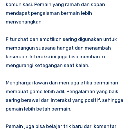
komunikasi. Pemain yang ramah dan sopan
mendapat pengalaman bermain lebih
menyenangkan.
Fitur chat dan emotikon sering digunakan untuk
membangun suasana hangat dan menambah
keseruan. Interaksi ini juga bisa membantu
mengurangi ketegangan saat kalah.
Menghargai lawan dan menjaga etika permainan
membuat game lebih adil. Pengalaman yang baik
sering berawal dari interaksi yang positif, sehingga
pemain lebih betah bermain.
Pemain juga bisa belajar trik baru dari komentar