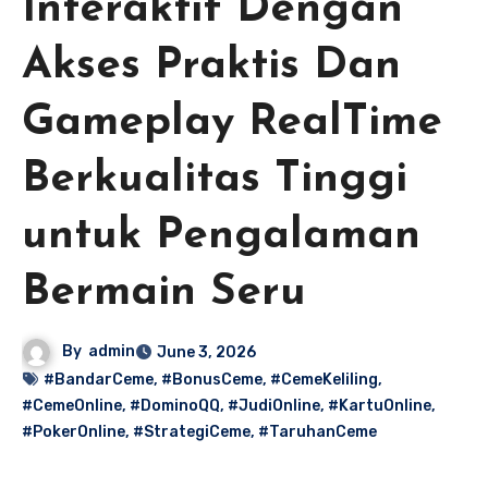
Interaktif Dengan
Akses Praktis Dan
Gameplay RealTime
Berkualitas Tinggi
untuk Pengalaman
Bermain Seru
By
admin
June 3, 2026
#BandarCeme
,
#BonusCeme
,
#CemeKeliling
,
#CemeOnline
,
#DominoQQ
,
#JudiOnline
,
#KartuOnline
,
#PokerOnline
,
#StrategiCeme
,
#TaruhanCeme