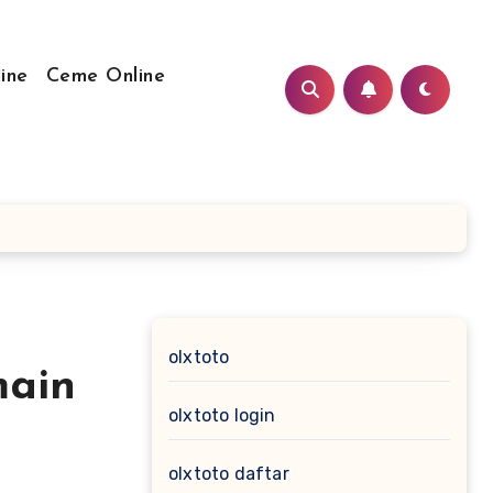
ine
Ceme Online
olxtoto
main
olxtoto login
olxtoto daftar