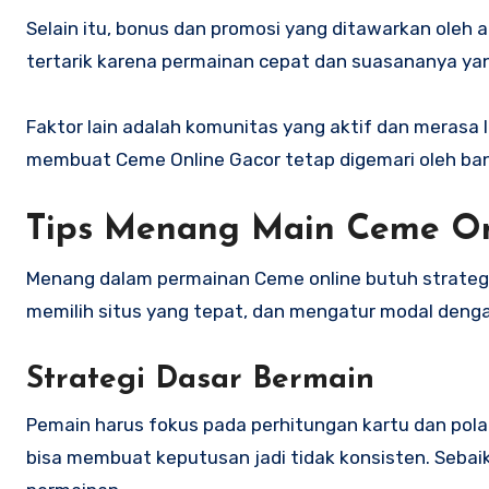
Selain itu, bonus dan promosi yang ditawarkan oleh 
tertarik karena permainan cepat dan suasananya yan
Faktor lain adalah komunitas yang aktif dan merasa 
membuat Ceme Online Gacor tetap digemari oleh ban
Tips Menang Main Ceme On
Menang dalam permainan Ceme online butuh strategi 
memilih situs yang tepat, dan mengatur modal denga
Strategi Dasar Bermain
Pemain harus fokus pada perhitungan kartu dan pola
bisa membuat keputusan jadi tidak konsisten. Sebai