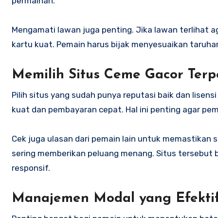
permainan.
Mengamati lawan juga penting. Jika lawan terlihat a
kartu kuat. Pemain harus bijak menyesuaikan taruha
Memilih Situs Ceme Gacor Terp
Pilih situs yang sudah punya reputasi baik dan lisen
kuat dan pembayaran cepat. Hal ini penting agar pe
Cek juga ulasan dari pemain lain untuk memastikan s
sering memberikan peluang menang. Situs tersebut b
responsif.
Manajemen Modal yang Efekti