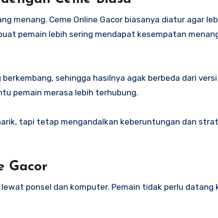
ng menang. Ceme Online Gacor biasanya diatur agar leb
mbuat pemain lebih sering mendapat kesempatan menan
 berkembang, sehingga hasilnya agak berbeda dari versi f
antu pemain merasa lebih terhubung.
arik, tapi tetap mengandalkan keberuntungan dan strat
e Gacor
lewat ponsel dan komputer. Pemain tidak perlu datang