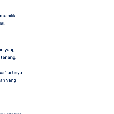
memiliki
al.
an yang
 tenang.
or” artinya
gan yang