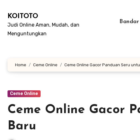
Skip
to
KOITOTO
content
Bandar 
Judi Online Aman, Mudah, dan
Menguntungkan
Home
Ceme Online
Ceme Online Gacor Panduan Seru untu
Ceme Online
Ceme Online Gacor P
Baru