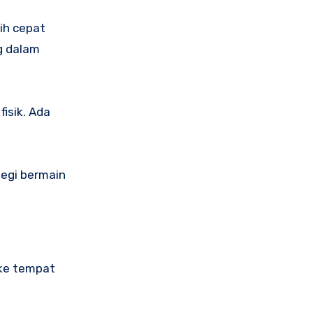
ih cepat
g dalam
isik. Ada
egi bermain
 ke tempat