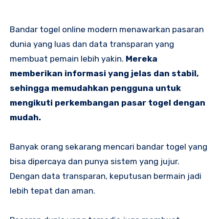
Bandar togel online modern menawarkan pasaran
dunia yang luas dan data transparan yang
membuat pemain lebih yakin.
Mereka
memberikan informasi yang jelas dan stabil,
sehingga memudahkan pengguna untuk
mengikuti perkembangan pasar togel dengan
mudah.
Banyak orang sekarang mencari bandar togel yang
bisa dipercaya dan punya sistem yang jujur.
Dengan data transparan, keputusan bermain jadi
lebih tepat dan aman.