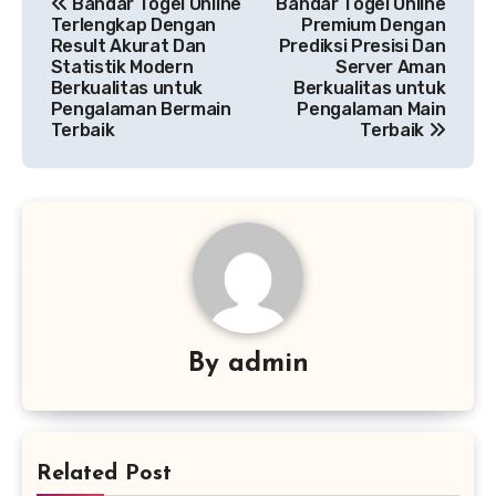
Bandar Togel Online
Bandar Togel Online
navigation
Terlengkap Dengan
Premium Dengan
Result Akurat Dan
Prediksi Presisi Dan
Statistik Modern
Server Aman
Berkualitas untuk
Berkualitas untuk
Pengalaman Bermain
Pengalaman Main
Terbaik
Terbaik
By
admin
Related Post