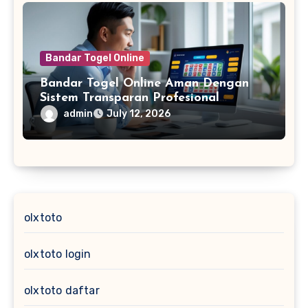
Bandar Togel Online
Bandar Togel Online Aman Dengan
Sistem Transparan Profesional
Modern untuk Pengalaman Bermain
admin
July 12, 2026
Terpercaya dan Seru
olxtoto
olxtoto login
olxtoto daftar