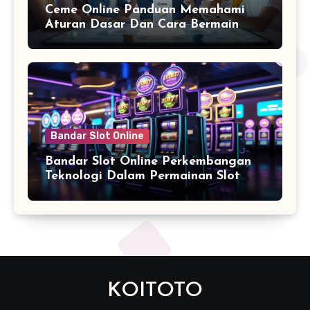
Ceme Online Panduan Memahami
Aturan Dasar Dan Cara Bermain
Dengan Mudah dan Seru
Bandar Slot Online
Bandar Slot Online Perkembangan
Teknologi Dalam Permainan Slot
Digital untuk Hiburan Maksimal
KOITOTO