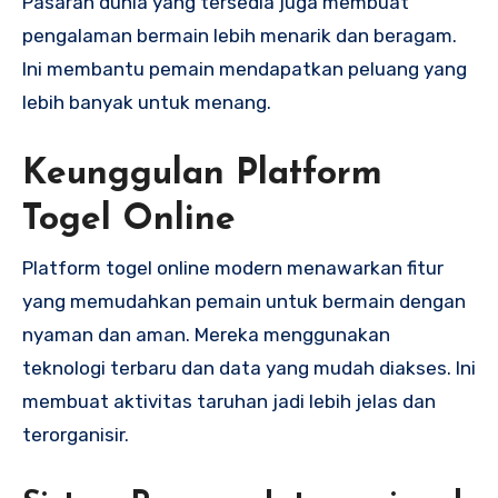
Pasaran dunia yang tersedia juga membuat
pengalaman bermain lebih menarik dan beragam.
Ini membantu pemain mendapatkan peluang yang
lebih banyak untuk menang.
Keunggulan Platform
Togel Online
Platform togel online modern menawarkan fitur
yang memudahkan pemain untuk bermain dengan
nyaman dan aman. Mereka menggunakan
teknologi terbaru dan data yang mudah diakses. Ini
membuat aktivitas taruhan jadi lebih jelas dan
terorganisir.