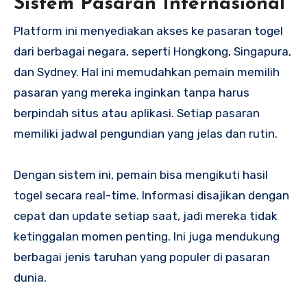
Sistem Pasaran Internasional
Platform ini menyediakan akses ke pasaran togel
dari berbagai negara, seperti Hongkong, Singapura,
dan Sydney. Hal ini memudahkan pemain memilih
pasaran yang mereka inginkan tanpa harus
berpindah situs atau aplikasi. Setiap pasaran
memiliki jadwal pengundian yang jelas dan rutin.
Dengan sistem ini, pemain bisa mengikuti hasil
togel secara real-time. Informasi disajikan dengan
cepat dan update setiap saat, jadi mereka tidak
ketinggalan momen penting. Ini juga mendukung
berbagai jenis taruhan yang populer di pasaran
dunia.