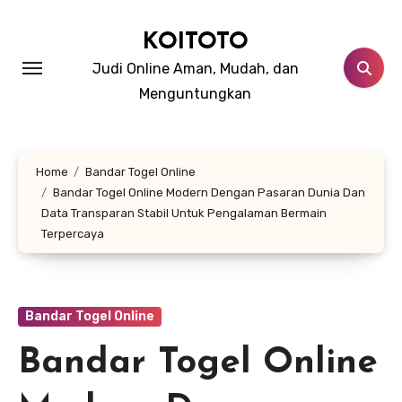
Skip
to
KOITOTO
content
Judi Online Aman, Mudah, dan
Menguntungkan
Home
Bandar Togel Online
Bandar Togel Online Modern Dengan Pasaran Dunia Dan
Data Transparan Stabil Untuk Pengalaman Bermain
Terpercaya
Bandar Togel Online
Bandar Togel Online