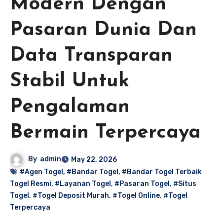
Modern Dengan
Pasaran Dunia Dan
Data Transparan
Stabil Untuk
Pengalaman
Bermain Terpercaya
By
admin
May 22, 2026
#Agen Togel
,
#Bandar Togel
,
#Bandar Togel Terbaik
Togel Resmi
,
#Layanan Togel
,
#Pasaran Togel
,
#Situs
Togel
,
#Togel Deposit Murah
,
#Togel Online
,
#Togel
Terpercaya