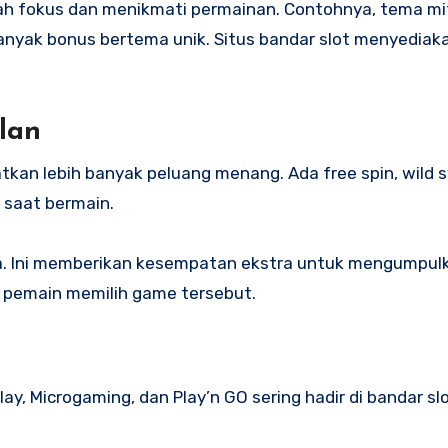
h fokus dan menikmati permainan. Contohnya, tema mi
 banyak bonus bertema unik. Situs bandar slot menyedia
lan
an lebih banyak peluang menang. Ada free spin, wild 
n saat bermain.
ya. Ini memberikan kesempatan ekstra untuk mengumpul
a pemain memilih game tersebut.
ay, Microgaming, dan Play’n GO sering hadir di bandar slo