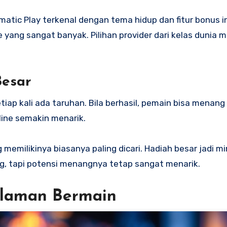
agmatic Play terkenal dengan tema hidup dan fitur bonus i
yang sangat banyak. Pilihan provider dari kelas dunia 
Besar
iap kali ada taruhan. Bila berhasil, pemain bisa menang
line semakin menarik.
memilikinya biasanya paling dicari. Hadiah besar jadi mi
, tapi potensi menangnya tetap sangat menarik.
alaman Bermain