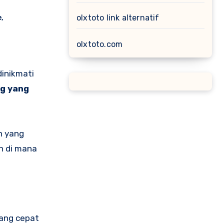
olxtoto link alternatif
e
,
olxtoto.com
g yang
n yang
n di mana
yang cepat