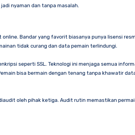
 jadi nyaman dan tanpa masalah.
nline. Bandar yang favorit biasanya punya lisensi resm
ainan tidak curang dan data pemain terlindungi.
nkripsi seperti SSL. Teknologi ini menjaga semua informa
n. Pemain bisa bermain dengan tenang tanpa khawatir da
iaudit oleh pihak ketiga. Audit rutin memastikan perma