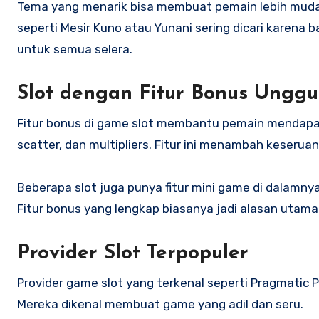
Tema yang menarik bisa membuat pemain lebih muda
seperti Mesir Kuno atau Yunani sering dicari karena
untuk semua selera.
Slot dengan Fitur Bonus Unggu
Fitur bonus di game slot membantu pemain mendapatk
scatter, dan multipliers. Fitur ini menambah keserua
Beberapa slot juga punya fitur mini game di dalamn
Fitur bonus yang lengkap biasanya jadi alasan utam
Provider Slot Terpopuler
Provider game slot yang terkenal seperti Pragmatic Pl
Mereka dikenal membuat game yang adil dan seru.