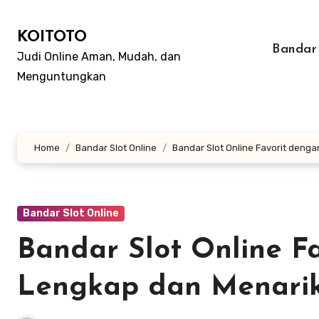
Skip
to
KOITOTO
content
Bandar 
Judi Online Aman, Mudah, dan
Menguntungkan
Home
Bandar Slot Online
Bandar Slot Online Favorit deng
Bandar Slot Online
Bandar Slot Online F
Lengkap dan Menarik