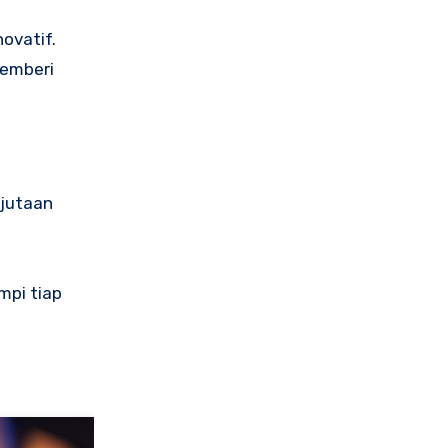
novatif.
memberi
 jutaan
mpi tiap