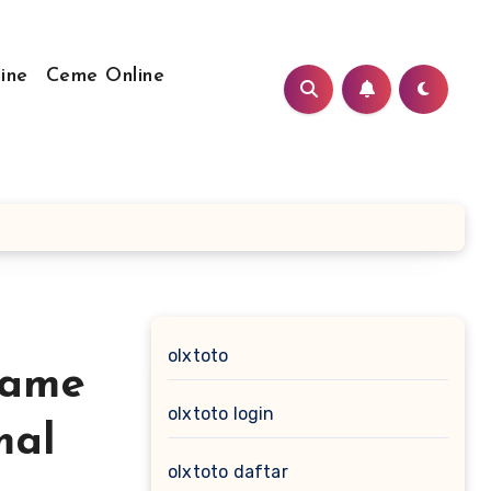
ine
Ceme Online
olxtoto
Game
olxtoto login
mal
olxtoto daftar