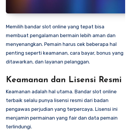
Memilih bandar slot online yang tepat bisa
membuat pengalaman bermain lebih aman dan
menyenangkan. Pemain harus cek beberapa hal
penting seperti keamanan, cara bayar, bonus yang
ditawarkan, dan layanan pelanggan.
Keamanan dan Lisensi Resmi
Keamanan adalah hal utama. Bandar slot online
terbaik selalu punya lisensi resmi dari badan
pengawas perjudian yang terpercaya. Lisensi ini
menjamin permainan yang fair dan data pemain
terlindungi.