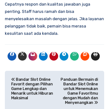
Cepatnya respon dan kualitas jawaban juga
penting. Staff harus ramah dan bisa
menyelesaikan masalah dengan jelas. Jika layanan
pelanggan tidak baik, pemain bisa merasa
kesulitan saat ada kendala.
Post
Bandar Slot Online
Panduan Bermain di
navigation
Favorit dengan Pilihan
Bandar Slot Online
Game Lengkap dan
untuk Menemukan
Menarik untuk Hiburan
Game Favoritmu
Maksimal
dengan Mudah dan
Menyenangkan