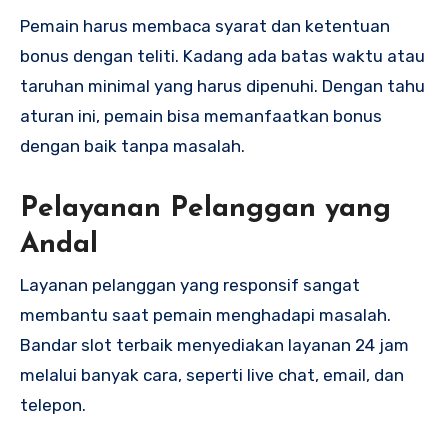
Pemain harus membaca syarat dan ketentuan
bonus dengan teliti. Kadang ada batas waktu atau
taruhan minimal yang harus dipenuhi. Dengan tahu
aturan ini, pemain bisa memanfaatkan bonus
dengan baik tanpa masalah.
Pelayanan Pelanggan yang
Andal
Layanan pelanggan yang responsif sangat
membantu saat pemain menghadapi masalah.
Bandar slot terbaik menyediakan layanan 24 jam
melalui banyak cara, seperti live chat, email, dan
telepon.