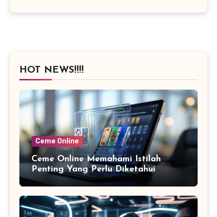
HOT NEWS!!!!
Ceme Online
Ceme Online Memahami Istilah
Penting Yang Perlu Diketahui
Pemula Dengan Mudah dan Cepat