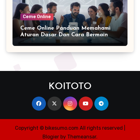
Ceme Online
Ceme Online Panduan Memahami
Aturan Dasar Dan Cara Bermain
Dengan Mudah dan Seru
KOITOTO
Copyright © bikesumo.com All rights reserved
|
Blogier
by
Themeansar
.