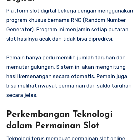
Platform slot digital bekerja dengan menggunakan
program khusus bernama RNG (Random Number
Generator). Program ini menjamin setiap putaran
slot hasilnya acak dan tidak bisa diprediksi.
Pemain hanya perlu memilih jumlah taruhan dan
memutar gulungan. Sistem ini akan menghitung
hasil kemenangan secara otomatis. Pemain juga
bisa melihat riwayat permainan dan saldo taruhan
secara jelas.
Perkembangan Teknologi
dalam Permainan Slot
Teknologi terus membuat permainan slot online