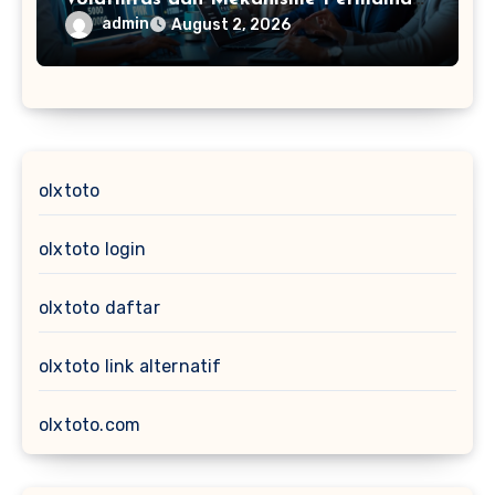
dengan Mudah dan Seru
admin
August 2, 2026
olxtoto
olxtoto login
olxtoto daftar
olxtoto link alternatif
olxtoto.com