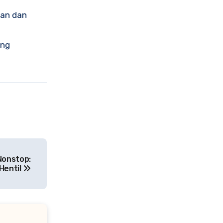
nan dan
ang
Nonstop:
Henti!