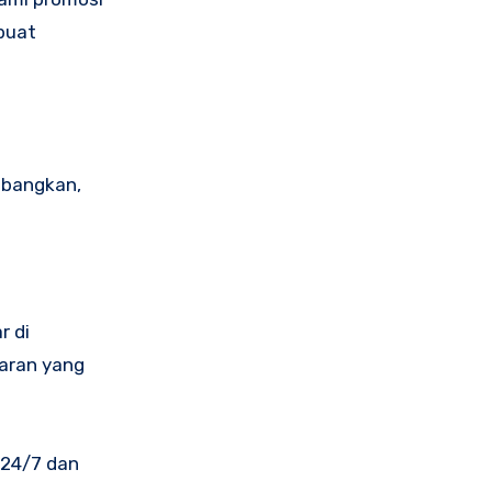
buat
mbangkan,
r di
baran yang
 24/7 dan