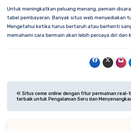
Untuk meningkatkan peluang menang, pemain disara
tabel pembayaran. Banyak situs web menyediakan t
Mengetahui ketika harus bertaruh atau berhenti sa
memahami cara bermain akan lebih percaya diri dan
Post
Situs ceme online dengan fitur permainan real-
navigation
terbaik untuk Pengalaman Seru dan Menyenangka