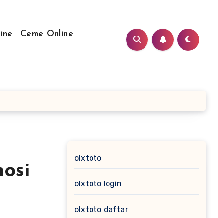
ine
Ceme Online
olxtoto
osi
olxtoto login
olxtoto daftar