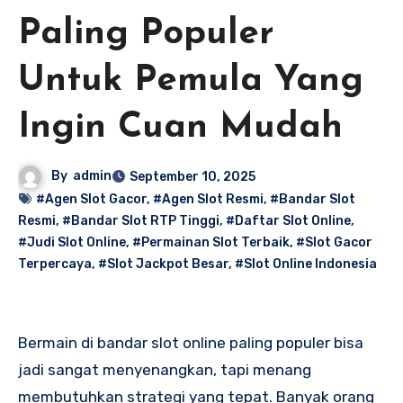
Paling Populer
Untuk Pemula Yang
Ingin Cuan Mudah
By
admin
September 10, 2025
#Agen Slot Gacor
,
#Agen Slot Resmi
,
#Bandar Slot
Resmi
,
#Bandar Slot RTP Tinggi
,
#Daftar Slot Online
,
#Judi Slot Online
,
#Permainan Slot Terbaik
,
#Slot Gacor
Terpercaya
,
#Slot Jackpot Besar
,
#Slot Online Indonesia
Bermain di bandar slot online paling populer bisa
jadi sangat menyenangkan, tapi menang
membutuhkan strategi yang tepat. Banyak orang