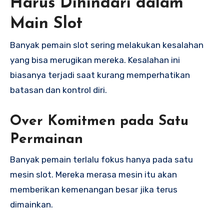
Harus Dihindari dalam
Main Slot
Banyak pemain slot sering melakukan kesalahan
yang bisa merugikan mereka. Kesalahan ini
biasanya terjadi saat kurang memperhatikan
batasan dan kontrol diri.
Over Komitmen pada Satu
Permainan
Banyak pemain terlalu fokus hanya pada satu
mesin slot. Mereka merasa mesin itu akan
memberikan kemenangan besar jika terus
dimainkan.