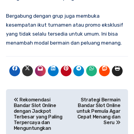
Bergabung dengan grup juga membuka
kesempatan ikut turnamen atau promo eksklusif
yang tidak selalu tersedia untuk umum. Ini bisa
menambah modal bermain dan peluang menang.
Post
Rekomendasi
Strategi Bermain
navigation
Bandar Slot Online
Bandar Slot Online
dengan Jackpot
untuk Pemula Agar
Terbesar yang Paling
Cepat Menang dan
Terpercaya dan
Seru
Menguntungkan