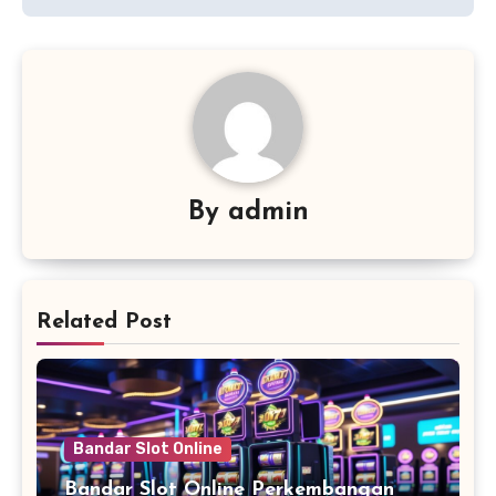
By
admin
Related Post
Bandar Slot Online
Bandar Slot Online Perkembangan