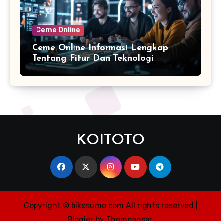
Ceme Online
Ceme Online Informasi Lengkap
Tentang Fitur Dan Teknologi
Platform Digital Untuk Pemula
KOITOTO
Copyright © bikesumo.com All rights reserved
|
Blogier
by
Themeansar
.