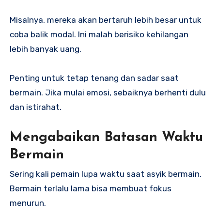
Misalnya, mereka akan bertaruh lebih besar untuk
coba balik modal. Ini malah berisiko kehilangan
lebih banyak uang.
Penting untuk tetap tenang dan sadar saat
bermain. Jika mulai emosi, sebaiknya berhenti dulu
dan istirahat.
Mengabaikan Batasan Waktu
Bermain
Sering kali pemain lupa waktu saat asyik bermain.
Bermain terlalu lama bisa membuat fokus
menurun.