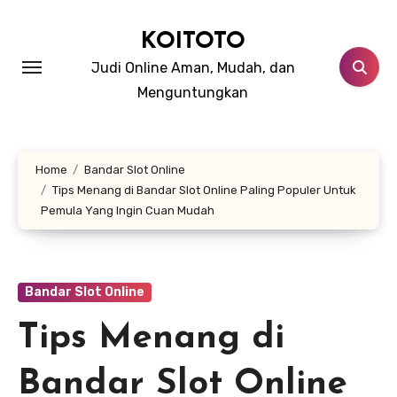
Skip
to
KOITOTO
content
Judi Online Aman, Mudah, dan
Menguntungkan
Home
Bandar Slot Online
Tips Menang di Bandar Slot Online Paling Populer Untuk
Pemula Yang Ingin Cuan Mudah
Bandar Slot Online
Tips Menang di
Bandar Slot Online