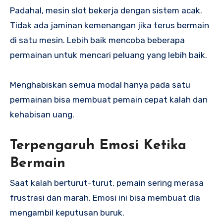
Padahal, mesin slot bekerja dengan sistem acak.
Tidak ada jaminan kemenangan jika terus bermain
di satu mesin. Lebih baik mencoba beberapa
permainan untuk mencari peluang yang lebih baik.
Menghabiskan semua modal hanya pada satu
permainan bisa membuat pemain cepat kalah dan
kehabisan uang.
Terpengaruh Emosi Ketika
Bermain
Saat kalah berturut-turut, pemain sering merasa
frustrasi dan marah. Emosi ini bisa membuat dia
mengambil keputusan buruk.