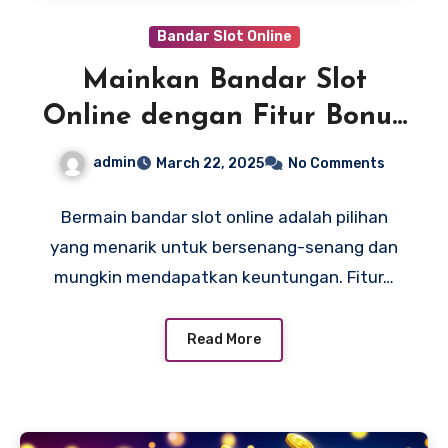
Bandar Slot Online
Mainkan Bandar Slot
Online dengan Fitur Bonus
Menarik untuk
admin
March 22, 2025
No Comments
Pengalaman Seru!
Bermain bandar slot online adalah pilihan
yang menarik untuk bersenang-senang dan
mungkin mendapatkan keuntungan. Fitur…
Read More