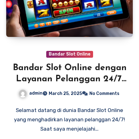
Bandar Slot Online
Bandar Slot Online dengan
Layanan Pelanggan 24/7:
Pengalaman Bermain yang
admin
March 25, 2025
No Comments
Lebih Baik!
Selamat datang di dunia Bandar Slot Online
yang menghadirkan layanan pelanggan 24/7!
Saat saya menjelajahi…