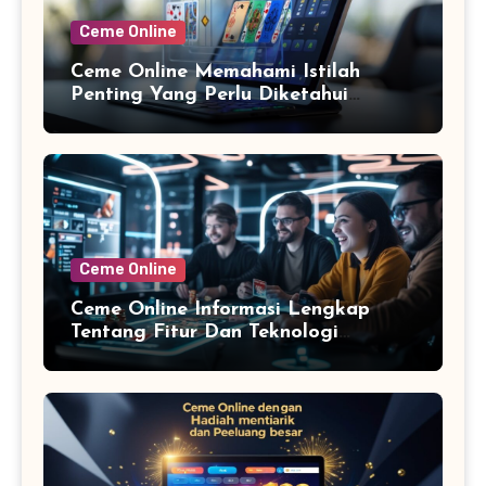
Ceme Online
Ceme Online Memahami Istilah
Penting Yang Perlu Diketahui
Pemula Dengan Mudah dan Cepat
Ceme Online
Ceme Online Informasi Lengkap
Tentang Fitur Dan Teknologi
Platform Digital Untuk Pemula