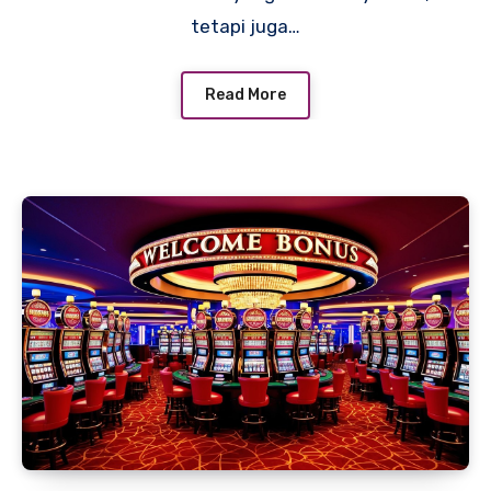
tetapi juga…
Read More