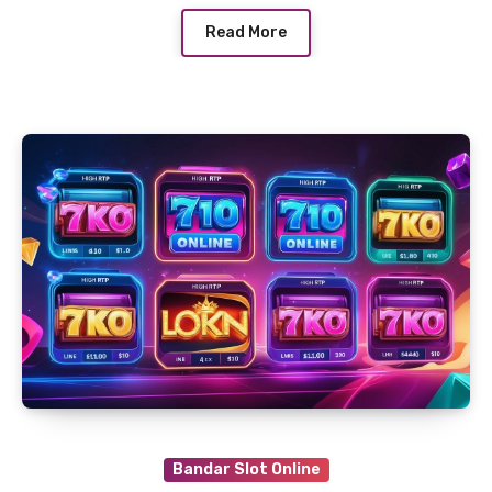
Read More
Bandar Slot Online