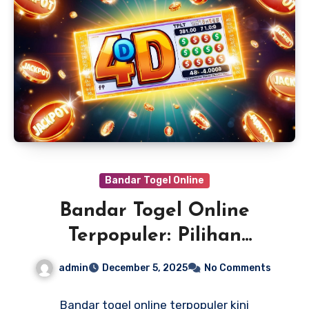
Bandar Togel Online
Bandar Togel Online
Terpopuler: Pilihan
Pasaran Dunia Dalam Satu
admin
December 5, 2025
No Comments
Platform yang Mudah dan
Bandar togel online terpopuler kini