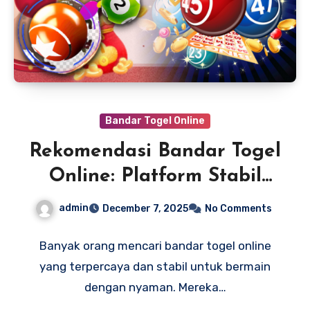
Bandar Togel Online
Rekomendasi Bandar Togel
Online: Platform Stabil
dengan Fitur Prediksi
admin
December 7, 2025
No Comments
Lengkap untuk Pemula
Banyak orang mencari bandar togel online
yang terpercaya dan stabil untuk bermain
dengan nyaman. Mereka…