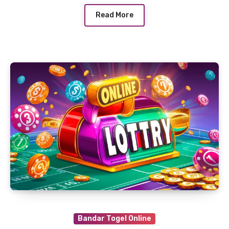
Read More
Bandar Togel Online