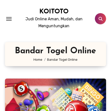
Skip
to
KOITOTO
content
Judi Online Aman, Mudah, dan
Menguntungkan
Bandar Togel Online
Home
Bandar Togel Online