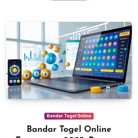
Bandar Togel Online
Bandar Togel Online