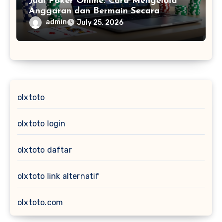
Judi Poker Online: Cara Mengelola
Anggaran dan Bermain Secara
Bertanggung Jawab dengan Bijak
admin
July 25, 2026
olxtoto
olxtoto login
olxtoto daftar
olxtoto link alternatif
olxtoto.com