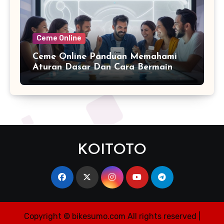
Ceme Online
Ceme Online Panduan Memahami
Aturan Dasar Dan Cara Bermain
Dengan Mudah dan Seru
KOITOTO
Copyright © bikesumo.com All rights reserved
|