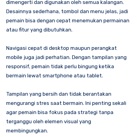
dimengerti dan digunakan oleh semua kalangan.
Desainnya sederhana, tombol dan menu jelas, jadi
pemain bisa dengan cepat menemukan permainan
atau fitur yang dibutuhkan.
Navigasi cepat di desktop maupun perangkat
mobile juga jadi perhatian. Dengan tampilan yang
responsif, pemain tidak perlu bingung ketika
bermain lewat smartphone atau tablet.
Tampilan yang bersih dan tidak berantakan
mengurangi stres saat bermain. Ini penting sekali
agar pemain bisa fokus pada strategi tanpa
terganggu oleh elemen visual yang
membingungkan.