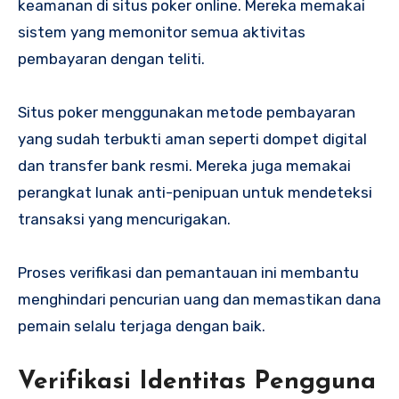
keamanan di situs poker online. Mereka memakai
sistem yang memonitor semua aktivitas
pembayaran dengan teliti.
Situs poker menggunakan metode pembayaran
yang sudah terbukti aman seperti dompet digital
dan transfer bank resmi. Mereka juga memakai
perangkat lunak anti-penipuan untuk mendeteksi
transaksi yang mencurigakan.
Proses verifikasi dan pemantauan ini membantu
menghindari pencurian uang dan memastikan dana
pemain selalu terjaga dengan baik.
Verifikasi Identitas Pengguna