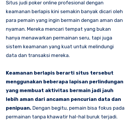
Situs judi poker online profesional dengan
keamanan berlapis kini semakin banyak dicari oleh
para pemain yang ingin bermain dengan aman dan
nyaman. Mereka mencari tempat yang bukan
hanya menawarkan permainan seru, tapi juga
sistem keamanan yang kuat untuk melindungi
data dan transaksi mereka.
Keamanan berlapis berarti situs tersebut
menggunakan beberapa lapisan perlindungan
yang membuat aktivitas bermain jadi jauh
lebih aman dari ancaman pencurian data dan
penipuan.
Dengan begitu, pemain bisa fokus pada
permainan tanpa khawatir hal-hal buruk terjadi.