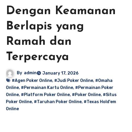
Dengan Keamanan
Berlapis yang
Ramah dan
Terpercaya
By
admin
January 17, 2026
#Agen Poker Online
,
#Judi Poker Online
,
#Omaha
Online
,
#Permainan Kartu Online
,
#Permainan Poker
Online
,
#Platform Poker Online
,
#Poker Online
,
#Situs
Poker Online
,
#Taruhan Poker Online
,
#Texas Hold'em
Online