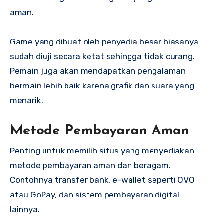
aman.
Game yang dibuat oleh penyedia besar biasanya
sudah diuji secara ketat sehingga tidak curang.
Pemain juga akan mendapatkan pengalaman
bermain lebih baik karena grafik dan suara yang
menarik.
Metode Pembayaran Aman
Penting untuk memilih situs yang menyediakan
metode pembayaran aman dan beragam.
Contohnya transfer bank, e-wallet seperti OVO
atau GoPay, dan sistem pembayaran digital
lainnya.