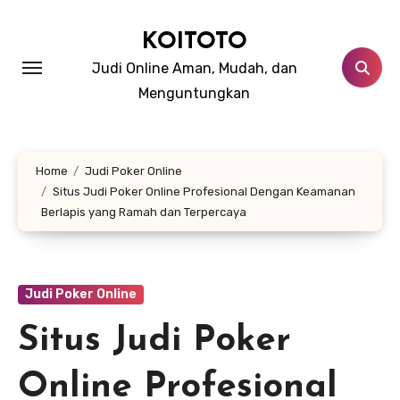
Skip
to
KOITOTO
content
Judi Online Aman, Mudah, dan
Menguntungkan
Home
Judi Poker Online
Situs Judi Poker Online Profesional Dengan Keamanan
Berlapis yang Ramah dan Terpercaya
Judi Poker Online
Situs Judi Poker
Online Profesional