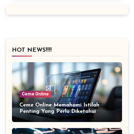
HOT NEWS!!!!
Ceme Online
Ceme Online Memahami Istilah
Penting Yang Perlu Diketahui
Pemula Dengan Mudah dan Cepat