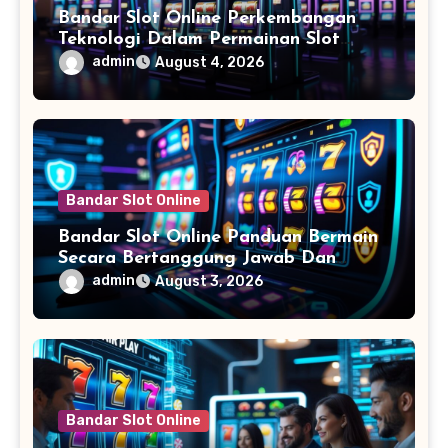
Bandar Slot Online Perkembangan
Teknologi Dalam Permainan Slot
Digital untuk Hiburan Maksimal
admin
August 4, 2026
Bandar Slot Online
Bandar Slot Online Panduan Bermain
Secara Bertanggung Jawab Dan
Mengelola Risiko untuk Pengalaman
admin
August 3, 2026
Bermain yang Aman dan
Menyenangkan
Bandar Slot Online