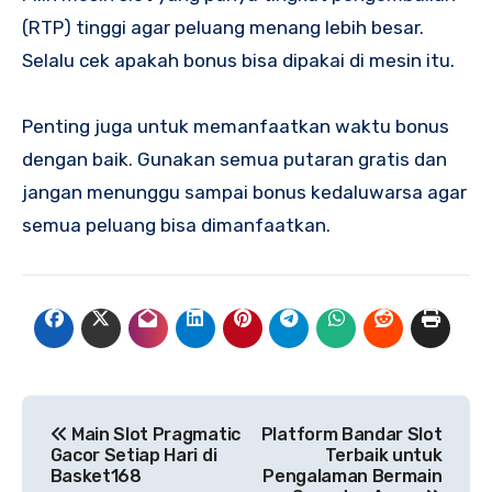
(RTP) tinggi agar peluang menang lebih besar.
Selalu cek apakah bonus bisa dipakai di mesin itu.
Penting juga untuk memanfaatkan waktu bonus
dengan baik. Gunakan semua putaran gratis dan
jangan menunggu sampai bonus kedaluwarsa agar
semua peluang bisa dimanfaatkan.
Post
Main Slot Pragmatic
Platform Bandar Slot
navigation
Gacor Setiap Hari di
Terbaik untuk
Basket168
Pengalaman Bermain