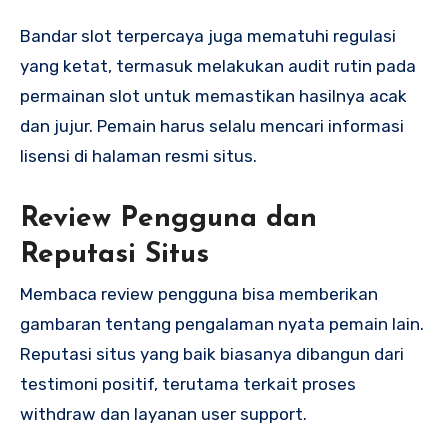
Bandar slot terpercaya juga mematuhi regulasi
yang ketat, termasuk melakukan audit rutin pada
permainan slot untuk memastikan hasilnya acak
dan jujur. Pemain harus selalu mencari informasi
lisensi di halaman resmi situs.
Review Pengguna dan
Reputasi Situs
Membaca review pengguna bisa memberikan
gambaran tentang pengalaman nyata pemain lain.
Reputasi situs yang baik biasanya dibangun dari
testimoni positif, terutama terkait proses
withdraw dan layanan user support.