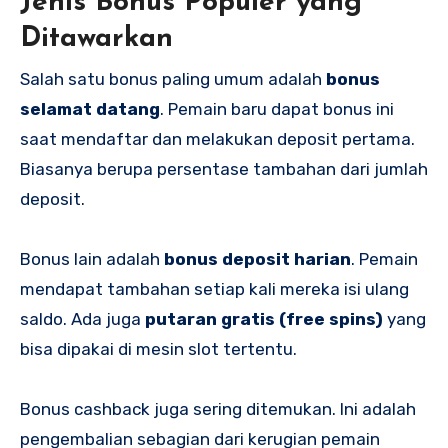
Jenis Bonus Populer yang
Ditawarkan
Salah satu bonus paling umum adalah
bonus
selamat datang
. Pemain baru dapat bonus ini
saat mendaftar dan melakukan deposit pertama.
Biasanya berupa persentase tambahan dari jumlah
deposit.
Bonus lain adalah
bonus deposit harian
. Pemain
mendapat tambahan setiap kali mereka isi ulang
saldo. Ada juga
putaran gratis (free spins)
yang
bisa dipakai di mesin slot tertentu.
Bonus cashback juga sering ditemukan. Ini adalah
pengembalian sebagian dari kerugian pemain