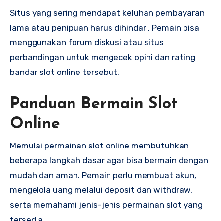
Situs yang sering mendapat keluhan pembayaran
lama atau penipuan harus dihindari. Pemain bisa
menggunakan forum diskusi atau situs
perbandingan untuk mengecek opini dan rating
bandar slot online tersebut.
Panduan Bermain Slot
Online
Memulai permainan slot online membutuhkan
beberapa langkah dasar agar bisa bermain dengan
mudah dan aman. Pemain perlu membuat akun,
mengelola uang melalui deposit dan withdraw,
serta memahami jenis-jenis permainan slot yang
tersedia.