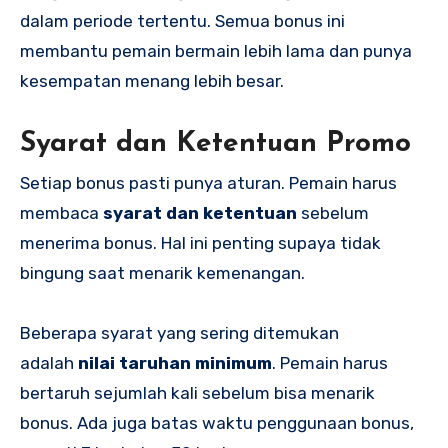
dalam periode tertentu. Semua bonus ini
membantu pemain bermain lebih lama dan punya
kesempatan menang lebih besar.
Syarat dan Ketentuan Promo
Setiap bonus pasti punya aturan. Pemain harus
membaca
syarat dan ketentuan
sebelum
menerima bonus. Hal ini penting supaya tidak
bingung saat menarik kemenangan.
Beberapa syarat yang sering ditemukan
adalah
nilai taruhan minimum
. Pemain harus
bertaruh sejumlah kali sebelum bisa menarik
bonus. Ada juga batas waktu penggunaan bonus,