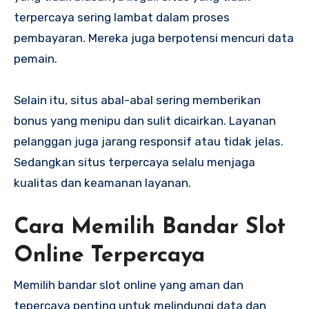
terpercaya sering lambat dalam proses
pembayaran. Mereka juga berpotensi mencuri data
pemain.
Selain itu, situs abal-abal sering memberikan
bonus yang menipu dan sulit dicairkan. Layanan
pelanggan juga jarang responsif atau tidak jelas.
Sedangkan situs terpercaya selalu menjaga
kualitas dan keamanan layanan.
Cara Memilih Bandar Slot
Online Terpercaya
Memilih bandar slot online yang aman dan
tepercaya penting untuk melindungi data dan