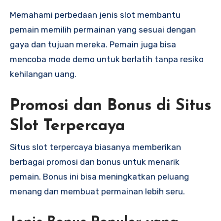
Memahami perbedaan jenis slot membantu
pemain memilih permainan yang sesuai dengan
gaya dan tujuan mereka. Pemain juga bisa
mencoba mode demo untuk berlatih tanpa resiko
kehilangan uang.
Promosi dan Bonus di Situs
Slot Terpercaya
Situs slot terpercaya biasanya memberikan
berbagai promosi dan bonus untuk menarik
pemain. Bonus ini bisa meningkatkan peluang
menang dan membuat permainan lebih seru.