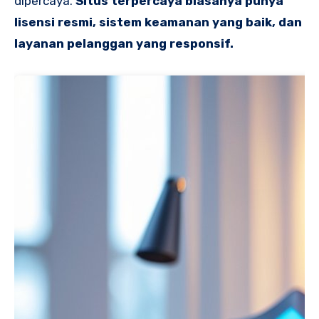
dipercaya.
Situs terpercaya biasanya punya
lisensi resmi, sistem keamanan yang baik, dan
layanan pelanggan yang responsif.