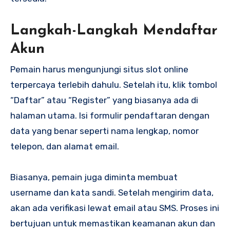
Langkah-Langkah Mendaftar
Akun
Pemain harus mengunjungi situs slot online
terpercaya terlebih dahulu. Setelah itu, klik tombol
“Daftar” atau “Register” yang biasanya ada di
halaman utama. Isi formulir pendaftaran dengan
data yang benar seperti nama lengkap, nomor
telepon, dan alamat email.
Biasanya, pemain juga diminta membuat
username dan kata sandi. Setelah mengirim data,
akan ada verifikasi lewat email atau SMS. Proses ini
bertujuan untuk memastikan keamanan akun dan