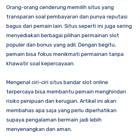
Orang-orang cenderung memilih situs yang
transparan soal pembayaran dan punya reputasi
bagus dari pemain lain. Situs seperti ini juga sering
menyediakan berbagai pilihan permainan slot
populer dan bonus yang adil. Dengan begitu,
pemain bisa fokus menikmati permainan tanpa
khawatir soal kepercayaan.
Mengenal ciri-ciri situs bandar slot online
terpercaya bisa membantu pemain menghindari
risiko penipuan dan kerugian. Artikel ini akan
membahas apa saja yang perlu diperhatikan
supaya pengalaman bermain jadi lebih
menyenangkan dan aman.