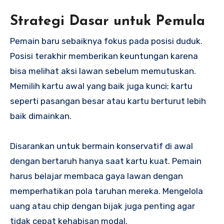
Strategi Dasar untuk Pemula
Pemain baru sebaiknya fokus pada posisi duduk.
Posisi terakhir memberikan keuntungan karena
bisa melihat aksi lawan sebelum memutuskan.
Memilih kartu awal yang baik juga kunci; kartu
seperti pasangan besar atau kartu berturut lebih
baik dimainkan.
Disarankan untuk bermain konservatif di awal
dengan bertaruh hanya saat kartu kuat. Pemain
harus belajar membaca gaya lawan dengan
memperhatikan pola taruhan mereka. Mengelola
uang atau chip dengan bijak juga penting agar
tidak cepat kehabisan modal.