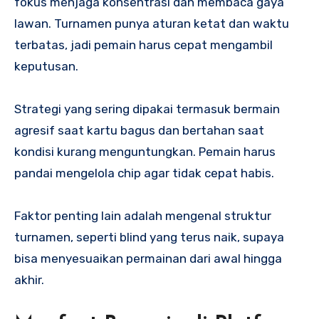
fokus menjaga konsentrasi dan membaca gaya
lawan. Turnamen punya aturan ketat dan waktu
terbatas, jadi pemain harus cepat mengambil
keputusan.
Strategi yang sering dipakai termasuk bermain
agresif saat kartu bagus dan bertahan saat
kondisi kurang menguntungkan. Pemain harus
pandai mengelola chip agar tidak cepat habis.
Faktor penting lain adalah mengenal struktur
turnamen, seperti blind yang terus naik, supaya
bisa menyesuaikan permainan dari awal hingga
akhir.