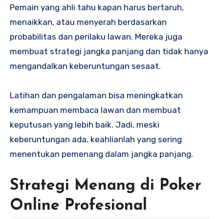
Pemain yang ahli tahu kapan harus bertaruh,
menaikkan, atau menyerah berdasarkan
probabilitas dan perilaku lawan. Mereka juga
membuat strategi jangka panjang dan tidak hanya
mengandalkan keberuntungan sesaat.
Latihan dan pengalaman bisa meningkatkan
kemampuan membaca lawan dan membuat
keputusan yang lebih baik. Jadi, meski
keberuntungan ada, keahlianlah yang sering
menentukan pemenang dalam jangka panjang.
Strategi Menang di Poker
Online Profesional