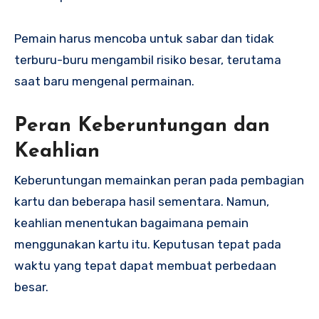
Pemain harus mencoba untuk sabar dan tidak
terburu-buru mengambil risiko besar, terutama
saat baru mengenal permainan.
Peran Keberuntungan dan
Keahlian
Keberuntungan memainkan peran pada pembagian
kartu dan beberapa hasil sementara. Namun,
keahlian menentukan bagaimana pemain
menggunakan kartu itu. Keputusan tepat pada
waktu yang tepat dapat membuat perbedaan
besar.