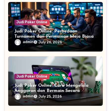
Judi Poker Online
Judi Poker Online: Perbedaan
Turnamen dan Permainan Meja Biasa
yang Perlu Kamu Tahu
admin
July 26, 2026
Judi Poker Online
Judi Poker Online: Cara Mengelola
Anggaran dan Bermain Secara
Bertanggung Jawab dengan Bijak
admin
July 25, 2026