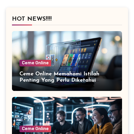
HOT NEWS!!!!
Ceme Online
Ceme Online Memahami Istilah
Penting Yang Perlu Diketahui
Pemula Dengan Mudah dan Cepat
Ceme Online