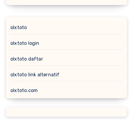
olxtoto
olxtoto login
olxtoto daftar
olxtoto link alternatif
olxtoto.com