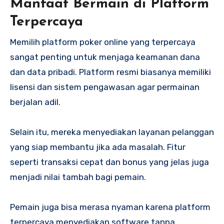
Manfaat Bermain di Platform
Terpercaya
Memilih platform poker online yang terpercaya
sangat penting untuk menjaga keamanan dana
dan data pribadi. Platform resmi biasanya memiliki
lisensi dan sistem pengawasan agar permainan
berjalan adil.
Selain itu, mereka menyediakan layanan pelanggan
yang siap membantu jika ada masalah. Fitur
seperti transaksi cepat dan bonus yang jelas juga
menjadi nilai tambah bagi pemain.
Pemain juga bisa merasa nyaman karena platform
terpercaya menyediakan software tanpa