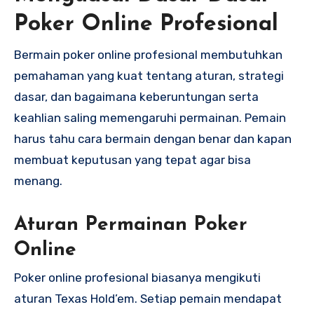
Poker Online Profesional
Bermain poker online profesional membutuhkan
pemahaman yang kuat tentang aturan, strategi
dasar, dan bagaimana keberuntungan serta
keahlian saling memengaruhi permainan. Pemain
harus tahu cara bermain dengan benar dan kapan
membuat keputusan yang tepat agar bisa
menang.
Aturan Permainan Poker
Online
Poker online profesional biasanya mengikuti
aturan Texas Hold’em. Setiap pemain mendapat