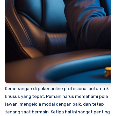
Kemenangan di poker online profesional butuh trik
khusus yang tepat. Pemain harus memahami pola
lawan, mengelola modal dengan baik, dan tetap
tenang saat bermain. Ketiga hal ini sangat penting