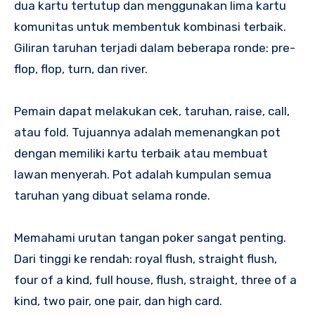
dua kartu tertutup dan menggunakan lima kartu
komunitas untuk membentuk kombinasi terbaik.
Giliran taruhan terjadi dalam beberapa ronde: pre-
flop, flop, turn, dan river.
Pemain dapat melakukan cek, taruhan, raise, call,
atau fold. Tujuannya adalah memenangkan pot
dengan memiliki kartu terbaik atau membuat
lawan menyerah. Pot adalah kumpulan semua
taruhan yang dibuat selama ronde.
Memahami urutan tangan poker sangat penting.
Dari tinggi ke rendah: royal flush, straight flush,
four of a kind, full house, flush, straight, three of a
kind, two pair, one pair, dan high card.