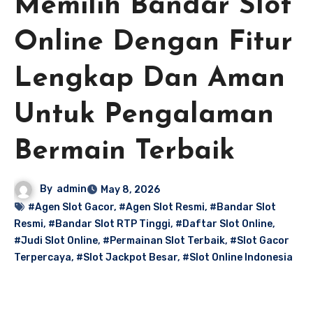
Memilih Bandar Slot
Online Dengan Fitur
Lengkap Dan Aman
Untuk Pengalaman
Bermain Terbaik
By
admin
May 8, 2026
#Agen Slot Gacor
,
#Agen Slot Resmi
,
#Bandar Slot
Resmi
,
#Bandar Slot RTP Tinggi
,
#Daftar Slot Online
,
#Judi Slot Online
,
#Permainan Slot Terbaik
,
#Slot Gacor
Terpercaya
,
#Slot Jackpot Besar
,
#Slot Online Indonesia