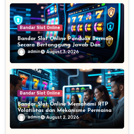
Bandar Slot Online
Bandar Slot Online Panduan Bermain
Secara Bertanggung Jawab Dan
Mengelola Risiko untuk Pengalaman
admin
August 3, 2026
Bermain yang Aman dan
Menyenangkan
Bandar Slot Online
Bandar Slot Online Memahami RTP
Volatilitas dan Mekanisme Permainan
dengan Mudah dan Seru
admin
August 2, 2026