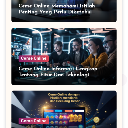
Ceme Online Memahami Istilah
Penting Yang Perlu Diketahui
Pemula Dengan Mudah dan Cepat
Ceme Online
Ceme Online Informasi Lengkap
Tentang Fitur Dan Teknologi
Platform Digital Untuk Pemula
Ceme Online