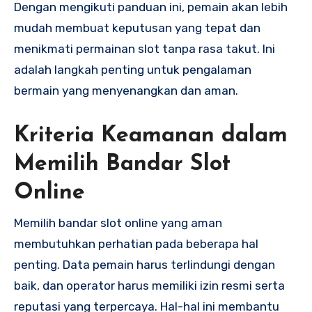
Dengan mengikuti panduan ini, pemain akan lebih
mudah membuat keputusan yang tepat dan
menikmati permainan slot tanpa rasa takut. Ini
adalah langkah penting untuk pengalaman
bermain yang menyenangkan dan aman.
Kriteria Keamanan dalam
Memilih Bandar Slot
Online
Memilih bandar slot online yang aman
membutuhkan perhatian pada beberapa hal
penting. Data pemain harus terlindungi dengan
baik, dan operator harus memiliki izin resmi serta
reputasi yang terpercaya. Hal-hal ini membantu