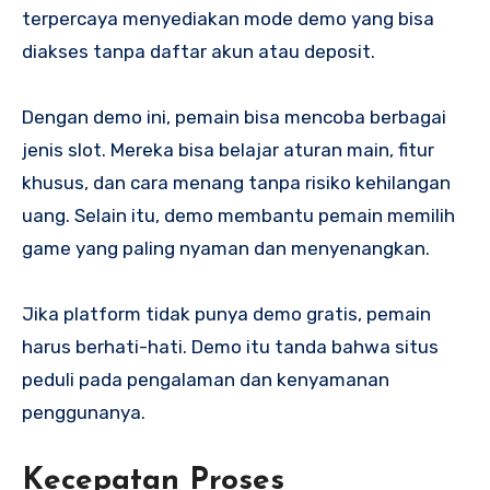
terpercaya menyediakan mode demo yang bisa
diakses tanpa daftar akun atau deposit.
Dengan demo ini, pemain bisa mencoba berbagai
jenis slot. Mereka bisa belajar aturan main, fitur
khusus, dan cara menang tanpa risiko kehilangan
uang. Selain itu, demo membantu pemain memilih
game yang paling nyaman dan menyenangkan.
Jika platform tidak punya demo gratis, pemain
harus berhati-hati. Demo itu tanda bahwa situs
peduli pada pengalaman dan kenyamanan
penggunanya.
Kecepatan Proses