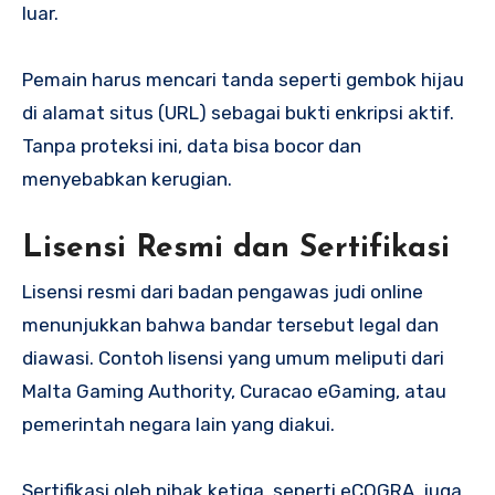
luar.
Pemain harus mencari tanda seperti gembok hijau
di alamat situs (URL) sebagai bukti enkripsi aktif.
Tanpa proteksi ini, data bisa bocor dan
menyebabkan kerugian.
Lisensi Resmi dan Sertifikasi
Lisensi resmi dari badan pengawas judi online
menunjukkan bahwa bandar tersebut legal dan
diawasi. Contoh lisensi yang umum meliputi dari
Malta Gaming Authority, Curacao eGaming, atau
pemerintah negara lain yang diakui.
Sertifikasi oleh pihak ketiga, seperti eCOGRA, juga