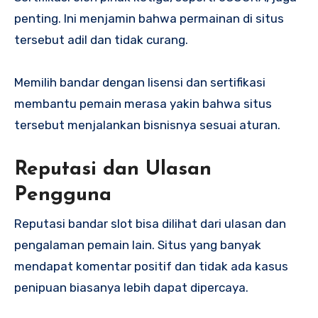
penting. Ini menjamin bahwa permainan di situs
tersebut adil dan tidak curang.
Memilih bandar dengan lisensi dan sertifikasi
membantu pemain merasa yakin bahwa situs
tersebut menjalankan bisnisnya sesuai aturan.
Reputasi dan Ulasan
Pengguna
Reputasi bandar slot bisa dilihat dari ulasan dan
pengalaman pemain lain. Situs yang banyak
mendapat komentar positif dan tidak ada kasus
penipuan biasanya lebih dapat dipercaya.