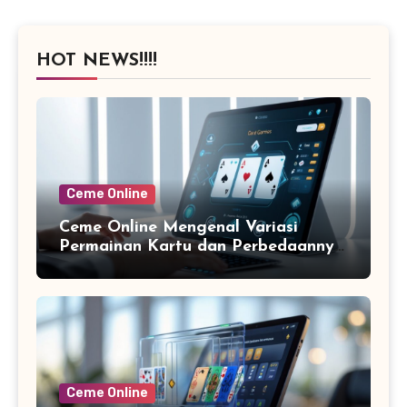
HOT NEWS!!!!
Ceme Online
Ceme Online Mengenal Variasi
Permainan Kartu dan Perbedaannya
dengan Seru dan Mudah
Ceme Online