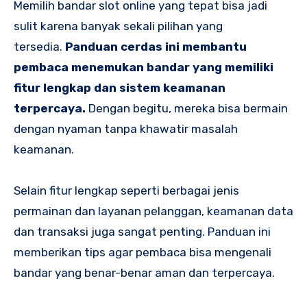
Memilih bandar slot online yang tepat bisa jadi
sulit karena banyak sekali pilihan yang
tersedia.
Panduan cerdas ini membantu
pembaca menemukan bandar yang memiliki
fitur lengkap dan sistem keamanan
terpercaya.
Dengan begitu, mereka bisa bermain
dengan nyaman tanpa khawatir masalah
keamanan.
Selain fitur lengkap seperti berbagai jenis
permainan dan layanan pelanggan, keamanan data
dan transaksi juga sangat penting. Panduan ini
memberikan tips agar pembaca bisa mengenali
bandar yang benar-benar aman dan terpercaya.