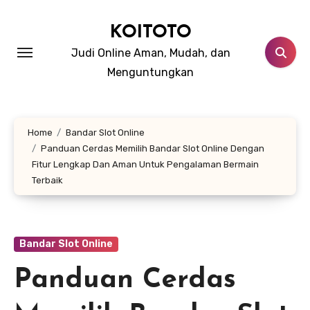
Skip
to
KOITOTO
content
Judi Online Aman, Mudah, dan
Menguntungkan
Home
Bandar Slot Online
Panduan Cerdas Memilih Bandar Slot Online Dengan
Fitur Lengkap Dan Aman Untuk Pengalaman Bermain
Terbaik
Bandar Slot Online
Panduan Cerdas