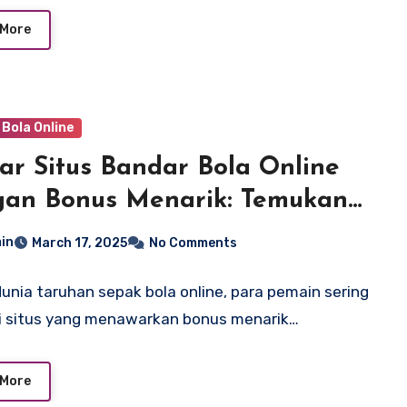
 More
Bola Online
ar Situs Bandar Bola Online
an Bonus Menarik: Temukan
han Terbaik untuk Anda!
in
March 17, 2025
No Comments
unia taruhan sepak bola online, para pemain sering
i situs yang menawarkan bonus menarik…
 More