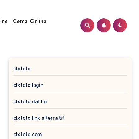
ine
Ceme Online
olxtoto
olxtoto login
olxtoto daftar
olxtoto link alternatif
olxtoto.com