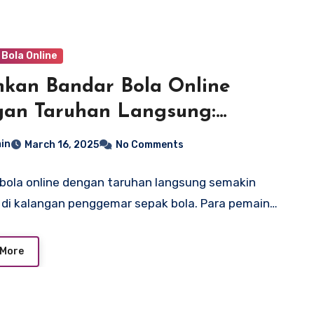
Bola Online
kan Bandar Bola Online
gan Taruhan Langsung:
uan Seru untuk Pemain
in
March 16, 2025
No Comments
ula
bola online dengan taruhan langsung semakin
 di kalangan penggemar sepak bola. Para pemain…
 More