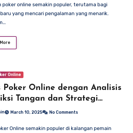
 poker online semakin populer, terutama bagi
baru yang mencari pengalaman yang menarik.
rm…
 More
ker Online
s Poker Online dengan Analisis
iksi Tangan dan Strategi
k Meningkatkan Peluang
in
March 10, 2025
No Comments
ang
oker Online semakin populer di kalangan pemain