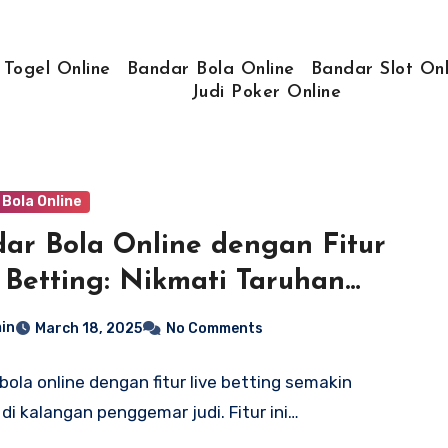
Togel Online
Bandar Bola Online
Bandar Slot Onl
Judi Poker Online
Bola Online
ar Bola Online dengan Fitur
 Betting: Nikmati Taruhan
sung yang Seru!
in
March 18, 2025
No Comments
bola online dengan fitur live betting semakin
 di kalangan penggemar judi. Fitur ini…