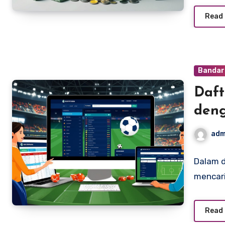
Read
Bandar 
Daft
deng
Pili
adm
Dalam d
mencar
Read