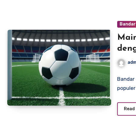
Bandar 
Main
den
Pand
adm
Pem
Bandar 
populer
Read