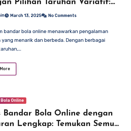
an Pilihan Taruhan Variatif:
ukan Keseruan dan Peluang
in
March 13, 2025
No Comments
ang!
rm bandar bola online menawarkan pengalaman
 yang menarik dan berbeda. Dengan berbagai
 taruhan,…
 More
Bola Online
s Bandar Bola Online dengan
aran Lengkap: Temukan Semua