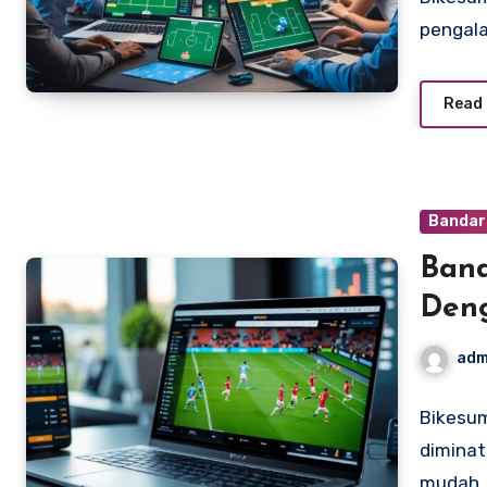
Men
pengal
Read
Bandar 
Band
Den
Berk
adm
Peng
Bikesum
diminat
mudah