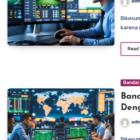
adm
Taru
Bikesum
karena
Read
Bandar 
Band
Den
Gam
adm
Pen
Bikesu