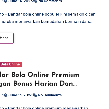
in
June 14, 2026
No Comments
han Terbaik
o – Bandar bola online populer kini semakin dicari
 mereka menawarkan kemudahan bermain dan…
 More
Bola Online
ar Bola Online Premium
gan Bonus Harian Dan
eplay Modern untuk
in
June 13, 2026
No Comments
galaman Seru dan
mo – Bandar bola online premium menawarkan