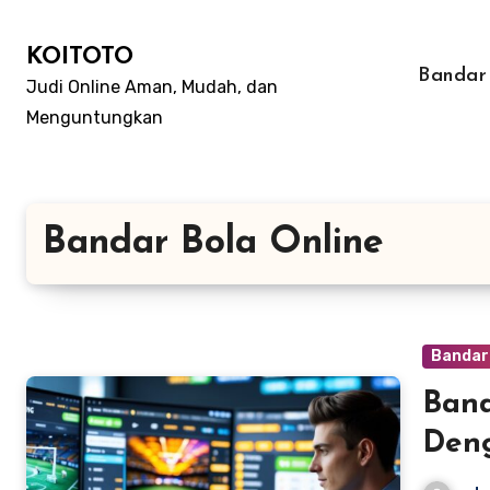
Skip
to
KOITOTO
content
Bandar 
Judi Online Aman, Mudah, dan
Menguntungkan
Bandar Bola Online
Bandar 
Band
Deng
Mod