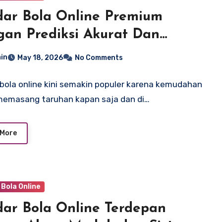
ar Bola Online Premium
an Prediksi Akurat Dan
ort Profesional Aktif Untuk
in
May 18, 2026
No Comments
alaman Taruhan Terbaik
bola online kini semakin populer karena kemudahan
memasang taruhan kapan saja dan di…
 More
Bola Online
ar Bola Online Terdepan