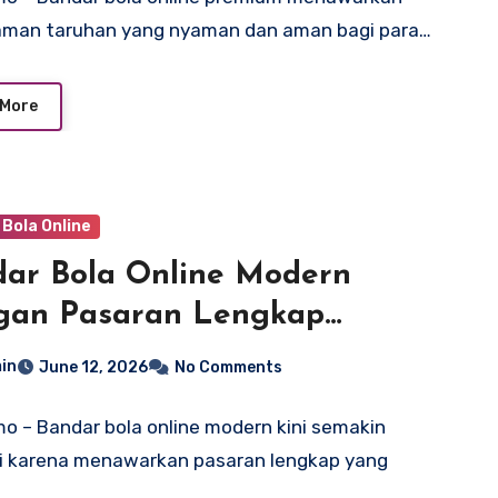
guntungkan
aman taruhan yang nyaman dan aman bagi para…
 More
Bola Online
ar Bola Online Modern
gan Pasaran Lengkap
ualitas Tinggi Stabil Untuk
in
June 12, 2026
No Comments
alaman Bermain Terpercaya
o – Bandar bola online modern kini semakin
i karena menawarkan pasaran lengkap yang
…