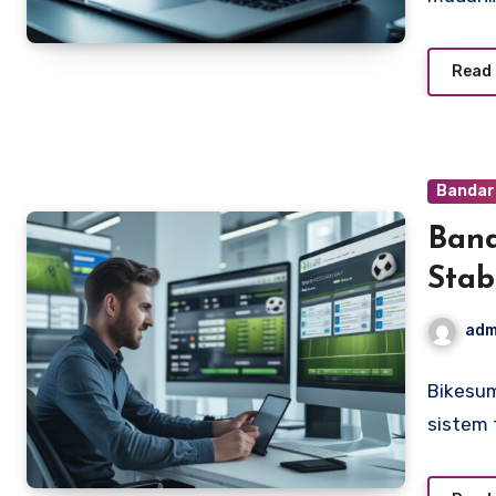
Read
Bandar 
Band
Stab
Mod
adm
Taru
Bikesum
sistem 