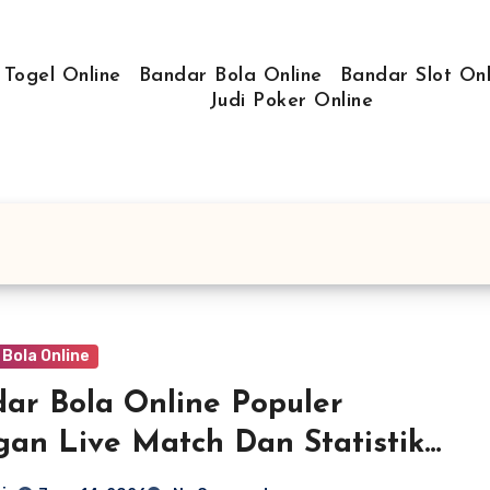
Togel Online
Bandar Bola Online
Bandar Slot Onl
Judi Poker Online
Bola Online
ar Bola Online Populer
an Live Match Dan Statistik
ern untuk Pengalaman