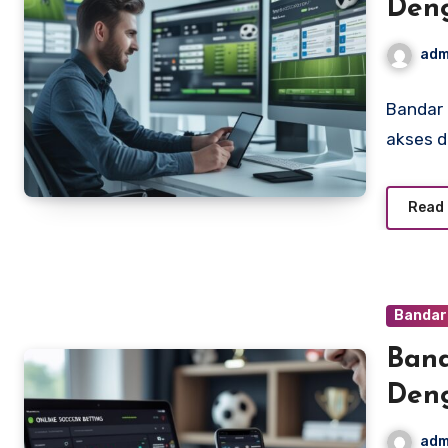
Den
Fair
adm
Berm
Bandar 
akses d
Read
Bandar 
Band
Den
Tran
adm