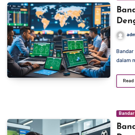
Band
Deng
Supp
adm
Peng
Bandar 
dalam 
Read
Bandar 
Band