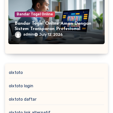
Bandar Togel Online
Bandar Togel Online Aman Dengan
Sistem Transparan Profesional
Modern untuk Pengalaman Bermain
admin
July 12, 2026
Terpercaya dan Seru
olxtoto
olxtoto login
olxtoto daftar
olxtoto link alternatif