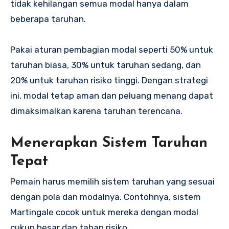
tidak kehilangan semua modal hanya dalam
beberapa taruhan.
Pakai aturan pembagian modal seperti 50% untuk
taruhan biasa, 30% untuk taruhan sedang, dan
20% untuk taruhan risiko tinggi. Dengan strategi
ini, modal tetap aman dan peluang menang dapat
dimaksimalkan karena taruhan terencana.
Menerapkan Sistem Taruhan
Tepat
Pemain harus memilih sistem taruhan yang sesuai
dengan pola dan modalnya. Contohnya, sistem
Martingale cocok untuk mereka dengan modal
cukup besar dan tahan risiko.