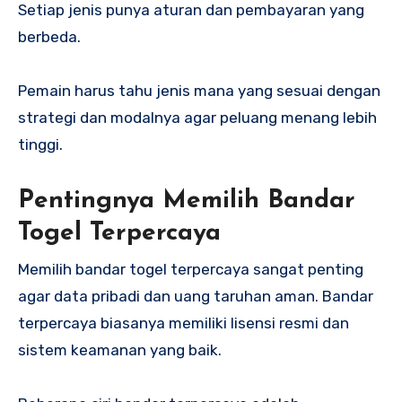
Setiap jenis punya aturan dan pembayaran yang
berbeda.
Pemain harus tahu jenis mana yang sesuai dengan
strategi dan modalnya agar peluang menang lebih
tinggi.
Pentingnya Memilih Bandar
Togel Terpercaya
Memilih bandar togel terpercaya sangat penting
agar data pribadi dan uang taruhan aman. Bandar
terpercaya biasanya memiliki lisensi resmi dan
sistem keamanan yang baik.