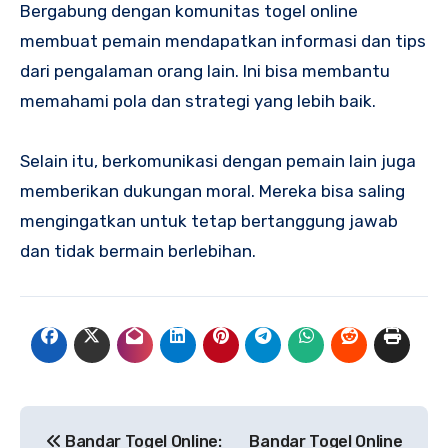
Bergabung dengan komunitas togel online
membuat pemain mendapatkan informasi dan tips
dari pengalaman orang lain. Ini bisa membantu
memahami pola dan strategi yang lebih baik.
Selain itu, berkomunikasi dengan pemain lain juga
memberikan dukungan moral. Mereka bisa saling
mengingatkan untuk tetap bertanggung jawab
dan tidak bermain berlebihan.
Post
Bandar Togel Online:
Bandar Togel Online