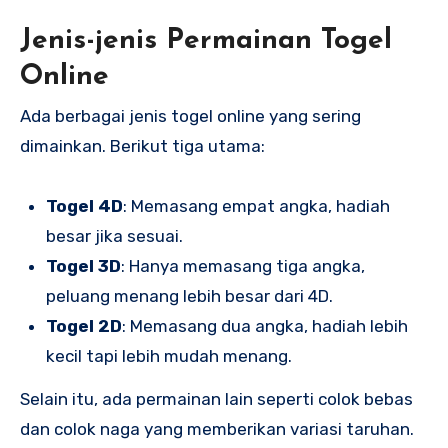
Jenis-jenis Permainan Togel
Online
Ada berbagai jenis togel online yang sering
dimainkan. Berikut tiga utama:
Togel 4D
: Memasang empat angka, hadiah
besar jika sesuai.
Togel 3D
: Hanya memasang tiga angka,
peluang menang lebih besar dari 4D.
Togel 2D
: Memasang dua angka, hadiah lebih
kecil tapi lebih mudah menang.
Selain itu, ada permainan lain seperti colok bebas
dan colok naga yang memberikan variasi taruhan.