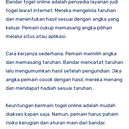
Bandar togel online adalah penyedia layanan judi
togel lewat internet. Mereka mengelola taruhan
dan menentukan hasil sesuai dengan angka yang
keluar. Pemain cukup memasang angka pilihan
melalui situs atau aplikasi.
Cara kerjanya sederhana. Pemain memilih angka
dan memasang taruhan. Bandar mencatat taruhan
lalu mengumumkan hasil setelah pengundian. Jika
angka pemain cocok dengan hasil, mereka menang
dan mendapat hadiah sesuai taruhan.
Keuntungan bermain togel online adalah mudah
diakses kapan saja. Namun, pemain harus paham
risiko kerugian dan aturan main dari bandar.