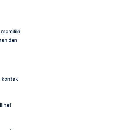
 memiliki
man dan
i kontak
lihat