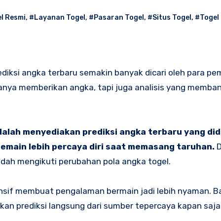
l Resmi
,
#Layanan Togel
,
#Pasaran Togel
,
#Situs Togel
,
#Togel
ediksi angka terbaru semakin banyak dicari oleh para pe
anya memberikan angka, tapi juga analisis yang memba
adalah menyediakan prediksi angka terbaru yang di
pemain lebih percaya diri saat memasang taruhan.
D
mudah mengikuti perubahan pola angka togel.
onsif membuat pengalaman bermain jadi lebih nyaman. 
kan prediksi langsung dari sumber tepercaya kapan saj