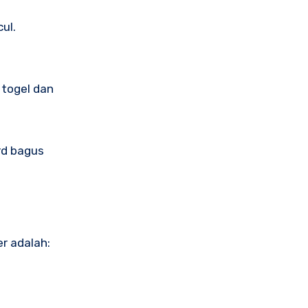
ul.
 togel dan
rd bagus
r adalah: