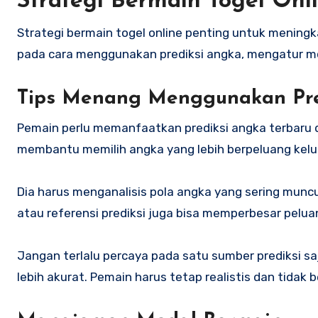
Strategi Bermain Togel Onl
Strategi bermain togel online penting untuk mening
pada cara menggunakan prediksi angka, mengatur mod
Tips Menang Menggunakan Pre
Pemain perlu memanfaatkan prediksi angka terbaru d
membantu memilih angka yang lebih berpeluang kelu
Dia harus menganalisis pola angka yang sering mu
atau referensi prediksi juga bisa memperbesar peluan
Jangan terlalu percaya pada satu sumber prediksi sa
lebih akurat. Pemain harus tetap realistis dan tidak 