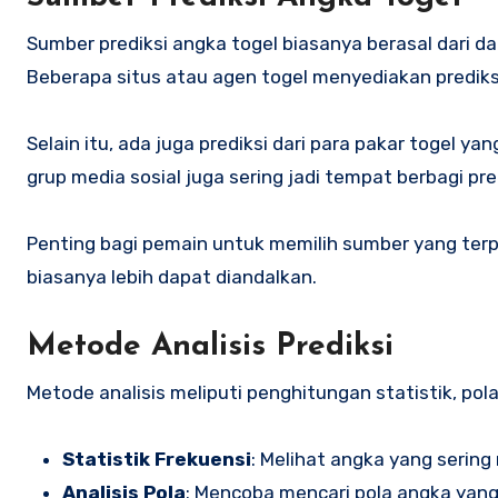
Sumber prediksi angka togel biasanya berasal dari d
Beberapa situs atau agen togel menyediakan prediksi
Selain itu, ada juga prediksi dari para pakar togel
grup media sosial juga sering jadi tempat berbagi pr
Penting bagi pemain untuk memilih sumber yang terp
biasanya lebih dapat diandalkan.
Metode Analisis Prediksi
Metode analisis meliputi penghitungan statistik, pol
Statistik Frekuensi
: Melihat angka yang sering
Analisis Pola
: Mencoba mencari pola angka yang