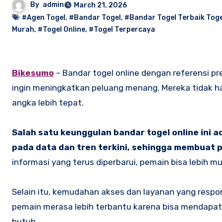
By
admin
March 21, 2026
#Agen Togel
,
#Bandar Togel
,
#Bandar Togel Terbaik Toge
Murah
,
#Togel Online
,
#Togel Terpercaya
Bikesumo
– Bandar togel online dengan referensi pr
ingin meningkatkan peluang menang. Mereka tidak h
angka lebih tepat.
Salah satu keunggulan bandar togel online ini 
pada data dan tren terkini, sehingga membuat 
informasi yang terus diperbarui, pemain bisa lebih 
Selain itu, kemudahan akses dan layanan yang resp
pemain merasa lebih terbantu karena bisa mendapat
butuh.