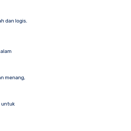
h dan logis.
dalam
nan menang,
n untuk