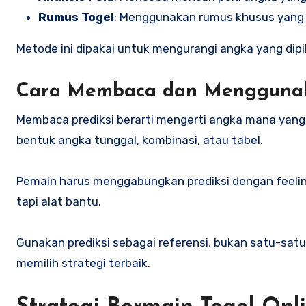
Rumus Togel
: Menggunakan rumus khusus yang
Metode ini dipakai untuk mengurangi angka yang dipil
Cara Membaca dan Menggunak
Membaca prediksi berarti mengerti angka mana yang 
bentuk angka tunggal, kombinasi, atau tabel.
Pemain harus menggabungkan prediksi dengan feelin
tapi alat bantu.
Gunakan prediksi sebagai referensi, bukan satu-satun
memilih strategi terbaik.