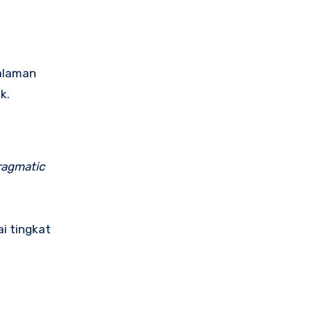
galaman
k.
ragmatic
i tingkat