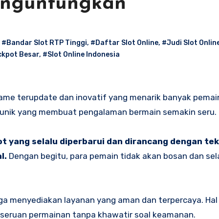
enguntungkan
,
#Bandar Slot RTP Tinggi
,
#Daftar Slot Online
,
#Judi Slot Onlin
ckpot Besar
,
#Slot Online Indonesia
r unik yang membuat pengalaman bermain semakin seru.
ot yang selalu diperbarui dan dirancang dengan tek
l.
Dengan begitu, para pemain tidak akan bosan dan sel
uga menyediakan layanan yang aman dan terpercaya. Hal 
eruan permainan tanpa khawatir soal keamanan.