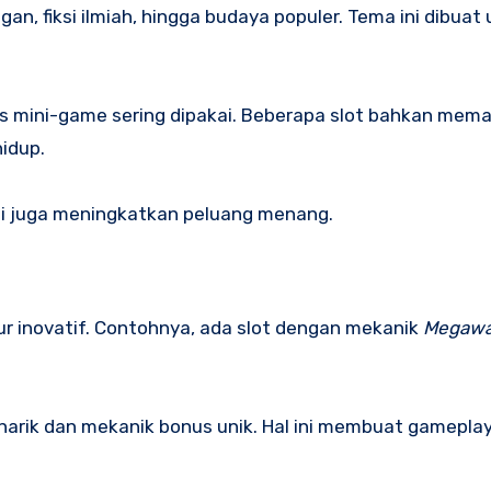
n, fiksi ilmiah, hingga budaya populer. Tema ini dibuat
onus mini-game sering dipakai. Beberapa slot bahkan mema
idup.
pi juga meningkatkan peluang menang.
itur inovatif. Contohnya, ada slot dengan mekanik
Megaw
arik dan mekanik bonus unik. Hal ini membuat gameplay