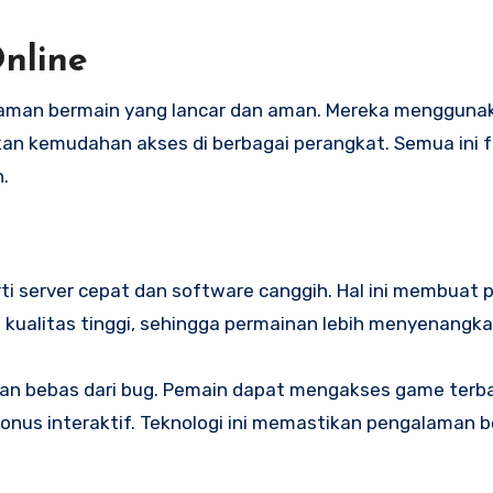
nline
alaman bermain yang lancar dan aman. Mereka mengguna
an kemudahan akses di berbagai perangkat. Semua ini 
.
rti server cepat dan software canggih. Hal ini membuat
n kualitas tinggi, sehingga permainan lebih menyenangka
n dan bebas dari bug. Pemain dapat mengakses game terb
 bonus interaktif. Teknologi ini memastikan pengalaman 