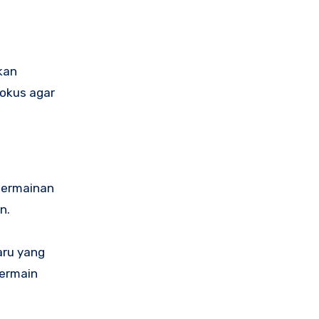
kan
fokus agar
 permainan
n.
aru yang
bermain