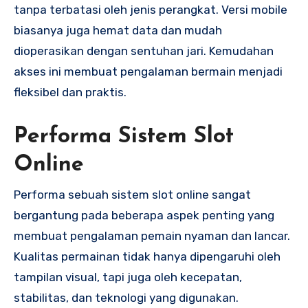
tanpa terbatasi oleh jenis perangkat. Versi mobile
biasanya juga hemat data dan mudah
dioperasikan dengan sentuhan jari. Kemudahan
akses ini membuat pengalaman bermain menjadi
fleksibel dan praktis.
Performa Sistem Slot
Online
Performa sebuah sistem slot online sangat
bergantung pada beberapa aspek penting yang
membuat pengalaman pemain nyaman dan lancar.
Kualitas permainan tidak hanya dipengaruhi oleh
tampilan visual, tapi juga oleh kecepatan,
stabilitas, dan teknologi yang digunakan.