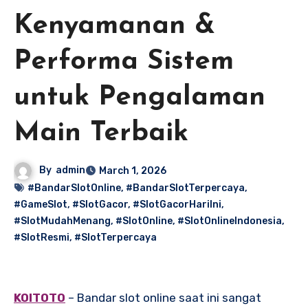
Kenyamanan &
Performa Sistem
untuk Pengalaman
Main Terbaik
By
admin
March 1, 2026
#BandarSlotOnline
,
#BandarSlotTerpercaya
,
#GameSlot
,
#SlotGacor
,
#SlotGacorHariIni
,
#SlotMudahMenang
,
#SlotOnline
,
#SlotOnlineIndonesia
,
#SlotResmi
,
#SlotTerpercaya
KOITOTO
– Bandar slot online saat ini sangat