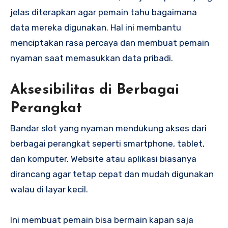
jelas diterapkan agar pemain tahu bagaimana
data mereka digunakan. Hal ini membantu
menciptakan rasa percaya dan membuat pemain
nyaman saat memasukkan data pribadi.
Aksesibilitas di Berbagai
Perangkat
Bandar slot yang nyaman mendukung akses dari
berbagai perangkat seperti smartphone, tablet,
dan komputer. Website atau aplikasi biasanya
dirancang agar tetap cepat dan mudah digunakan
walau di layar kecil.
Ini membuat pemain bisa bermain kapan saja