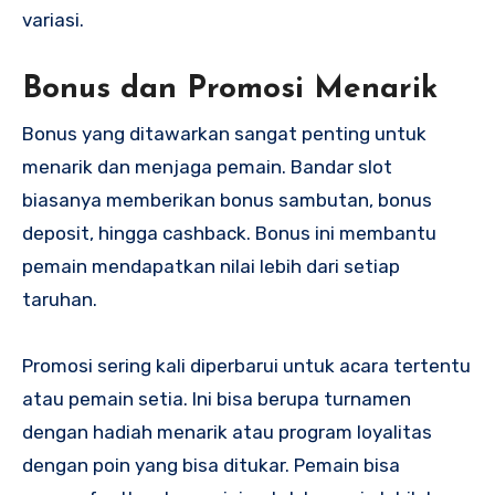
variasi.
Bonus dan Promosi Menarik
Bonus yang ditawarkan sangat penting untuk
menarik dan menjaga pemain. Bandar slot
biasanya memberikan bonus sambutan, bonus
deposit, hingga cashback. Bonus ini membantu
pemain mendapatkan nilai lebih dari setiap
taruhan.
Promosi sering kali diperbarui untuk acara tertentu
atau pemain setia. Ini bisa berupa turnamen
dengan hadiah menarik atau program loyalitas
dengan poin yang bisa ditukar. Pemain bisa