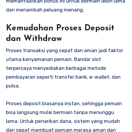
memanfaatkan bonus ini untuk bermain lebih lama
dan menambah peluang menang.
Kemudahan Proses Deposit
dan Withdraw
Proses transaksi yang cepat dan aman jadi faktor
utama kenyamanan pemain. Bandar slot
terpercaya menyediakan berbagai metode
pembayaran seperti transfer bank, e-wallet, dan
pulsa.
Proses deposit biasanya instan, sehingga pemain
bisa langsung mulai bermain tanpa menunggu
lama. Untuk penarikan dana, sistem yang mudah
dan cepat membuat pemain merasa aman dan