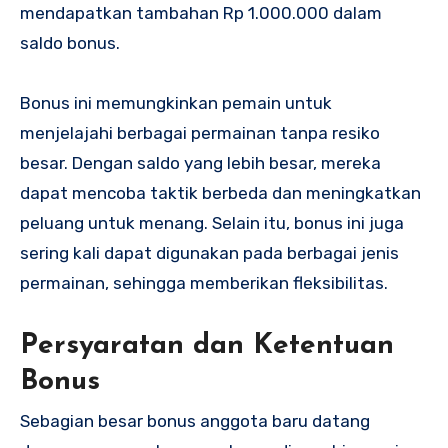
mendapatkan tambahan Rp 1.000.000 dalam
saldo bonus.
Bonus ini memungkinkan pemain untuk
menjelajahi berbagai permainan tanpa resiko
besar. Dengan saldo yang lebih besar, mereka
dapat mencoba taktik berbeda dan meningkatkan
peluang untuk menang. Selain itu, bonus ini juga
sering kali dapat digunakan pada berbagai jenis
permainan, sehingga memberikan fleksibilitas.
Persyaratan dan Ketentuan
Bonus
Sebagian besar bonus anggota baru datang