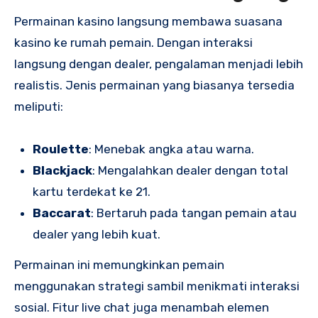
Permainan kasino langsung membawa suasana
kasino ke rumah pemain. Dengan interaksi
langsung dengan dealer, pengalaman menjadi lebih
realistis. Jenis permainan yang biasanya tersedia
meliputi:
Roulette
: Menebak angka atau warna.
Blackjack
: Mengalahkan dealer dengan total
kartu terdekat ke 21.
Baccarat
: Bertaruh pada tangan pemain atau
dealer yang lebih kuat.
Permainan ini memungkinkan pemain
menggunakan strategi sambil menikmati interaksi
sosial. Fitur live chat juga menambah elemen