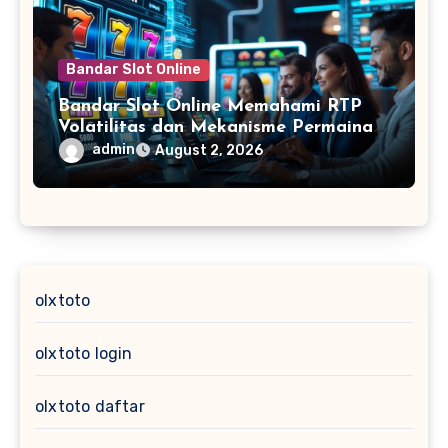
Bandar Slot Online
Bandar Slot Online Memahami RTP
Volatilitas dan Mekanisme Permainan
dengan Mudah dan Seru
admin
August 2, 2026
olxtoto
olxtoto login
olxtoto daftar