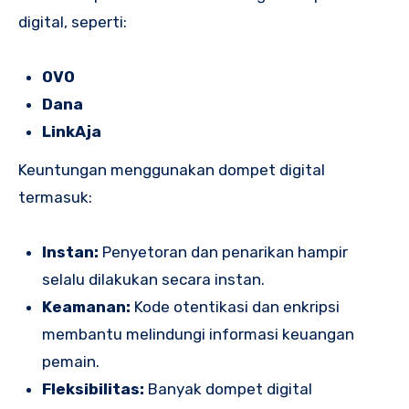
digital, seperti:
OVO
Dana
LinkAja
Keuntungan menggunakan dompet digital
termasuk:
Instan:
Penyetoran dan penarikan hampir
selalu dilakukan secara instan.
Keamanan:
Kode otentikasi dan enkripsi
membantu melindungi informasi keuangan
pemain.
Fleksibilitas:
Banyak dompet digital