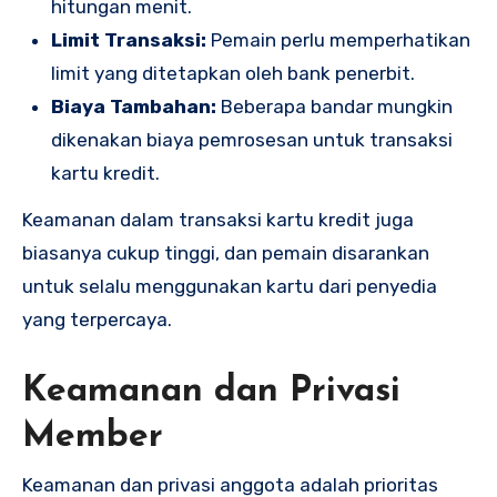
hitungan menit.
Limit Transaksi:
Pemain perlu memperhatikan
limit yang ditetapkan oleh bank penerbit.
Biaya Tambahan:
Beberapa bandar mungkin
dikenakan biaya pemrosesan untuk transaksi
kartu kredit.
Keamanan dalam transaksi kartu kredit juga
biasanya cukup tinggi, dan pemain disarankan
untuk selalu menggunakan kartu dari penyedia
yang terpercaya.
Keamanan dan Privasi
Member
Keamanan dan privasi anggota adalah prioritas