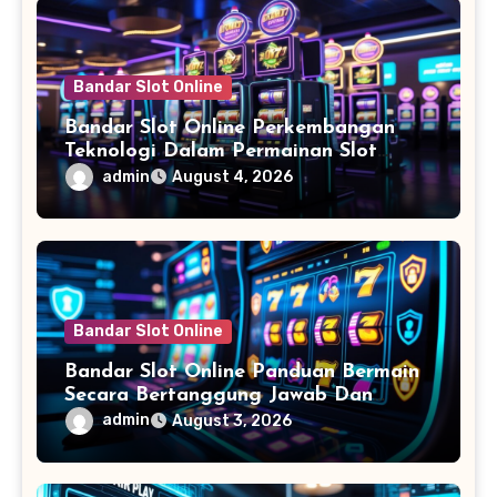
Bandar Slot Online
Bandar Slot Online Perkembangan
Teknologi Dalam Permainan Slot
Digital untuk Hiburan Maksimal
admin
August 4, 2026
Bandar Slot Online
Bandar Slot Online Panduan Bermain
Secara Bertanggung Jawab Dan
Mengelola Risiko untuk Pengalaman
admin
August 3, 2026
Bermain yang Aman dan
Menyenangkan