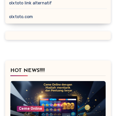
olxtoto link alternatif
olxtoto.com
HOT NEWS!!!!
Ceme Online