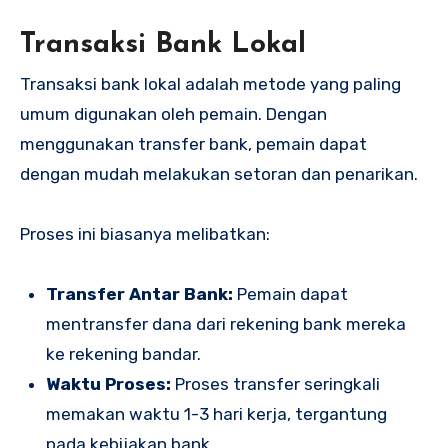
Transaksi Bank Lokal
Transaksi bank lokal adalah metode yang paling
umum digunakan oleh pemain. Dengan
menggunakan transfer bank, pemain dapat
dengan mudah melakukan setoran dan penarikan.
Proses ini biasanya melibatkan:
Transfer Antar Bank:
Pemain dapat
mentransfer dana dari rekening bank mereka
ke rekening bandar.
Waktu Proses:
Proses transfer seringkali
memakan waktu 1-3 hari kerja, tergantung
pada kebijakan bank.