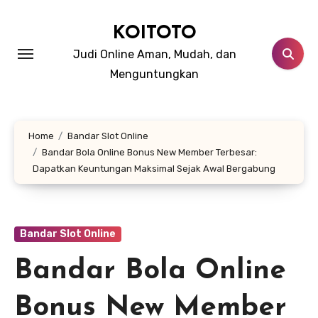
Skip
to
KOITOTO
content
Judi Online Aman, Mudah, dan
Menguntungkan
Home
Bandar Slot Online
Bandar Bola Online Bonus New Member Terbesar:
Dapatkan Keuntungan Maksimal Sejak Awal Bergabung
Bandar Slot Online
Bandar Bola Online
Bonus New Member