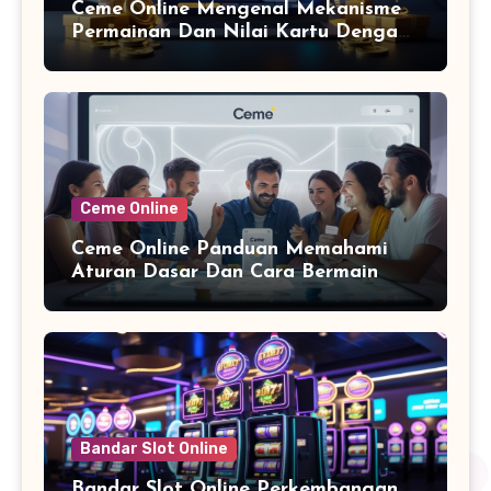
Ceme Online Mengenal Mekanisme
Permainan Dan Nilai Kartu Dengan
Cara Mudah
Ceme Online
Ceme Online Panduan Memahami
Aturan Dasar Dan Cara Bermain
Dengan Mudah dan Seru
Bandar Slot Online
Bandar Slot Online Perkembangan