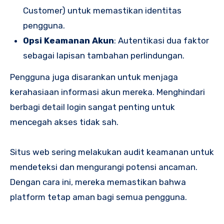
Customer) untuk memastikan identitas
pengguna.
Opsi Keamanan Akun
: Autentikasi dua faktor
sebagai lapisan tambahan perlindungan.
Pengguna juga disarankan untuk menjaga
kerahasiaan informasi akun mereka. Menghindari
berbagi detail login sangat penting untuk
mencegah akses tidak sah.
Situs web sering melakukan audit keamanan untuk
mendeteksi dan mengurangi potensi ancaman.
Dengan cara ini, mereka memastikan bahwa
platform tetap aman bagi semua pengguna.